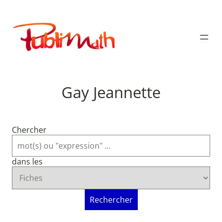
Aller
au
Publimath
contenu
Gay Jeannette
Chercher
dans les
Rechercher