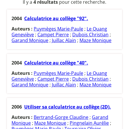
Il y a
4 résultats
pour cette recherche.
2004
Calculatrice au collège "92".
Auteurs :
Puymèges Marie-Paule
;
Le Quang
Geneviève
;
Campet Pierre
;
Dubois Christian
;
Garand Monique
;
Juillac Alain
;
Maze Monique
2004
Calculatrice au collège "40".
Auteurs :
Puymèges Marie-Paule
;
Le Quang
Geneviève
;
Campet Pierre
;
Dubois Christian
;
Garand Monique
;
Juillac Alain
;
Maze Monique
2006
Utiliser sa calculatrice au collège (2D).
Auteurs :
Bertrand-Gorge Claudine
;
Garand
Monique
;
Maze Monique
;
Pingnelain Aurélie
;
Puymèges Marie-Paule
;
Tournaire Olivier