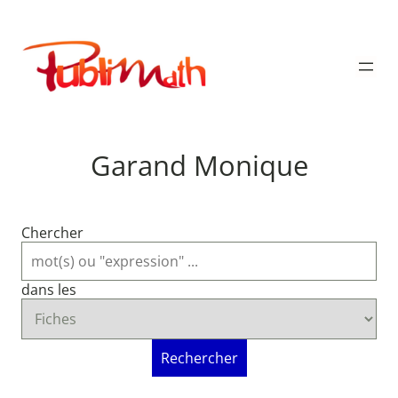
Aller
au
Publimath
contenu
Garand Monique
Chercher
dans les
Rechercher