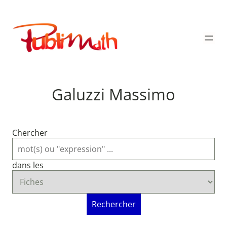
Aller
au
Publimath
contenu
Galuzzi Massimo
Chercher
dans les
Rechercher