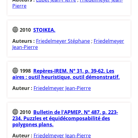
Pierre
2010
STOIKEA.
Auteurs :
Friedelmeyer Stéphane
;
Friedelmeyer
Jean-Pierre
1998
Repères-IREM. N° 31. p. 39-62. Les
aires : outil heuristique, outil démonstratif.
Auteur :
Friedelmeyer Jean-Pierre
2010
Bulletin de l'APMEP. N° 487. p. 223-
234. Puzzles et équidécomposabilité des
polygones plans.
Auteur :
Friedelmeyer Jean-Pierre