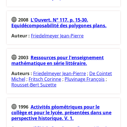
2008
L'Ouvert. N° 117. p. 15-30.
Equidécomposabilité des polygones plans.
Auteur :
Friedelmeyer Jean-Pierre
2003
Ressources pour l'enseignement
mathématique en série littéraire.
Auteurs :
Friedelmeyer Jean-Pierre
;
De Cointet
Michel
;
Fritsch Corinne
;
Pluvinage François
;
Rousset-Bert Suzette
1996
Activités géométriques pour le
collège et pour le lycée, présentées dans une
perspective historique. V. 1.