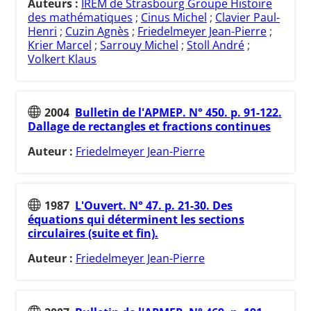
Auteurs :
IREM de Strasbourg Groupe Histoire
des mathématiques
;
Cinus Michel
;
Clavier Paul-
Henri
;
Cuzin Agnès
;
Friedelmeyer Jean-Pierre
;
Krier Marcel
;
Sarrouy Michel
;
Stoll André
;
Volkert Klaus
2004
Bulletin de l'APMEP. N° 450. p. 91-122.
Dallage de rectangles et fractions continues
Auteur :
Friedelmeyer Jean-Pierre
1987
L'Ouvert. N° 47. p. 21-30. Des
équations qui déterminent les sections
circulaires (suite et fin).
Auteur :
Friedelmeyer Jean-Pierre