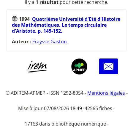
Il y a
1 résultat
pour cette recherche.
1994
Quatrième Université d'Eté d'Histoire
des Mathématiques. Le temps circulaire
d'Aristote. p. 145-152.
Auteur :
Fraysse Gaston
© ADIREM-APMEP - ISSN 1292-8054 -
Mentions légales
-
Mise à jour 07/08/2026 18:49 -
42565 fiches -
17163 dans bibliothèque numérique -