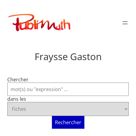
Aller
au
Publimath
contenu
Fraysse Gaston
Chercher
dans les
Rechercher