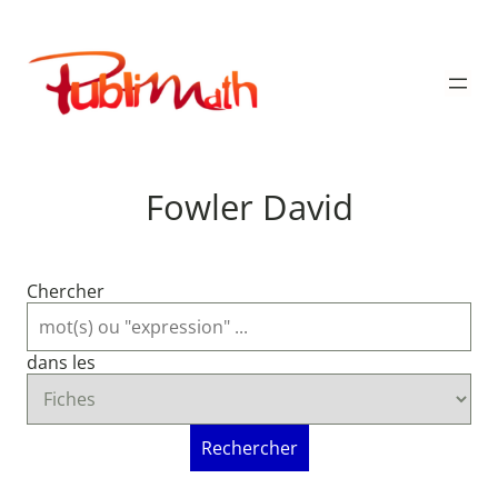
Aller
au
Publimath
contenu
Fowler David
Chercher
dans les
Rechercher