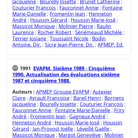
Jacqueline
;
Bourelly Josette
;
Brunet Catherine
;
Couturier François
;
Fauconnet Annie
;
Fontaine
Marie-Danielle
;
Fromentin Jean
;
Henneton
André
;
Houssin Gérard
;
Houssin Marie-José
;
Massicot Monique
;
Molinier Pierre
;
Raulin
Laurence
;
Rocher Robert
;
Sénémeaud Michèle
;
Terrier Josiane
;
Toussaint Nicole
;
Bodin
Antoine. Dir.
;
Sicre Jean-Pierre. Dir.
;
APMEP. Ed.
1991
EVAPM. Sixième 1989 - Cinquième
1990. Actualisation des évaluations sixième
1987 et cinquième 1988.
Auteurs :
APMEP Groupe EVAPM
;
Autexier
Claire
;
Ayrault Françoise
;
Bareil Henri
;
Bornens
Jacqueline
;
Bourelly Josette
;
Couturier François
;
Fauconnet Annie
;
Fontaine Marie-Danielle
;
Friry
André
;
Fromentin Jean
;
Gagneux André
;
Henneton André
;
Houssin Marie-José
;
Houssin
Gérard
;
Jan-Provost Joëlle
;
Léveillé Gaëlle
;
Massicot Monique
;
Margot Geneviève
;
Molinier