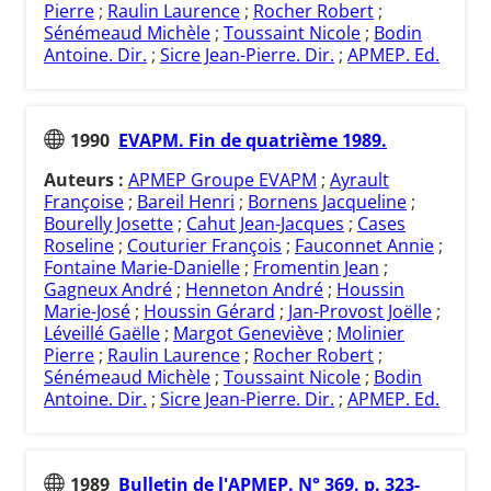
Pierre
;
Raulin Laurence
;
Rocher Robert
;
Sénémeaud Michèle
;
Toussaint Nicole
;
Bodin
Antoine. Dir.
;
Sicre Jean-Pierre. Dir.
;
APMEP. Ed.
1990
EVAPM. Fin de quatrième 1989.
Auteurs :
APMEP Groupe EVAPM
;
Ayrault
Françoise
;
Bareil Henri
;
Bornens Jacqueline
;
Bourelly Josette
;
Cahut Jean-Jacques
;
Cases
Roseline
;
Couturier François
;
Fauconnet Annie
;
Fontaine Marie-Danielle
;
Fromentin Jean
;
Gagneux André
;
Henneton André
;
Houssin
Marie-José
;
Houssin Gérard
;
Jan-Provost Joëlle
;
Léveillé Gaëlle
;
Margot Geneviève
;
Molinier
Pierre
;
Raulin Laurence
;
Rocher Robert
;
Sénémeaud Michèle
;
Toussaint Nicole
;
Bodin
Antoine. Dir.
;
Sicre Jean-Pierre. Dir.
;
APMEP. Ed.
1989
Bulletin de l'APMEP. N° 369. p. 323-