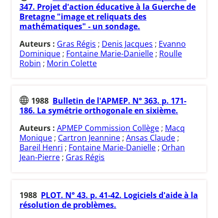
347. Projet d'action éducative à la Guerche de
Bretagne "image et reliquats des
mathématiques" - un sondage.
Auteurs :
Gras Régis
;
Denis Jacques
;
Evanno
Dominique
;
Fontaine Marie-Danielle
;
Roulle
Robin
;
Morin Colette
1988
Bulletin de l'APMEP. N° 363. p. 171-
186. La symétrie orthogonale en sixième.
Auteurs :
APMEP Commission Collège
;
Macq
Monique
;
Cartron Jeannine
;
Ansas Claude
;
Bareil Henri
;
Fontaine Marie-Danielle
;
Orhan
Jean-Pierre
;
Gras Régis
1988
PLOT. N° 43. p. 41-42. Logiciels d'aide à la
résolution de problèmes.