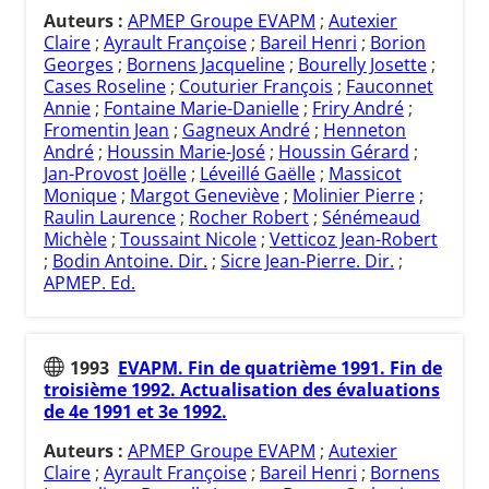
Auteurs :
APMEP Groupe EVAPM
;
Autexier
Claire
;
Ayrault Françoise
;
Bareil Henri
;
Borion
Georges
;
Bornens Jacqueline
;
Bourelly Josette
;
Cases Roseline
;
Couturier François
;
Fauconnet
Annie
;
Fontaine Marie-Danielle
;
Friry André
;
Fromentin Jean
;
Gagneux André
;
Henneton
André
;
Houssin Marie-José
;
Houssin Gérard
;
Jan-Provost Joëlle
;
Léveillé Gaëlle
;
Massicot
Monique
;
Margot Geneviève
;
Molinier Pierre
;
Raulin Laurence
;
Rocher Robert
;
Sénémeaud
Michèle
;
Toussaint Nicole
;
Vetticoz Jean-Robert
;
Bodin Antoine. Dir.
;
Sicre Jean-Pierre. Dir.
;
APMEP. Ed.
1993
EVAPM. Fin de quatrième 1991. Fin de
troisième 1992. Actualisation des évaluations
de 4e 1991 et 3e 1992.
Auteurs :
APMEP Groupe EVAPM
;
Autexier
Claire
;
Ayrault Françoise
;
Bareil Henri
;
Bornens