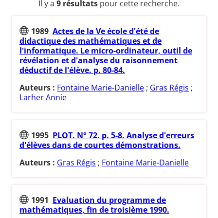
Il y a
9 résultats
pour cette recherche.
1989
Actes de la Ve école d'été de
didactique des mathématiques et de
l'informatique. Le micro-ordinateur, outil de
révélation et d'analyse du raisonnement
déductif de l'élève. p. 80-84.
Auteurs :
Fontaine Marie-Danielle
;
Gras Régis
;
Larher Annie
1995
PLOT. N° 72. p. 5-8. Analyse d'erreurs
d'élèves dans de courtes démonstrations.
Auteurs :
Gras Régis
;
Fontaine Marie-Danielle
1991
Evaluation du programme de
mathématiques, fin de troisième 1990.