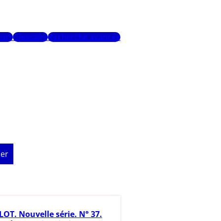
urs
Glossaire
Recherche avancée
er
LOT. Nouvelle série. N° 37.