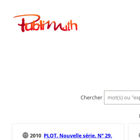
Aller
au
Publimath
contenu
Chercher
2010
PLOT. Nouvelle série. N° 29.