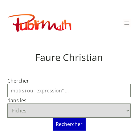
Aller
au
Publimath
contenu
Faure Christian
Chercher
dans les
Rechercher