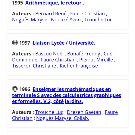
1995
Arithmétique, le retour...
Auteurs :
Bernard René
;
Faure Christian
;
Noguès Maryse
;
Nouazé Yvon
;
Trouche Luc
1997
Liaison Lycée / Université.
Auteurs :
Bascou Noël
;
Bonafé Freddy
;
Cuer
Dominique
;
Faure Christian
;
Pierrot Mireille
;
Tisseron Christiane
;
Kieffer Françoise
1996
Enseigner les mathématiques en
terminale S avec des calculatrices graphiques
et formelles. V.2, côté jardins.
Auteurs :
Trouche Luc
;
Drezen Gaëtan
;
Faure
Christian
;
Noguès Maryse. Collab.