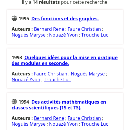
Il y a
14 résultats
pour cette recherche.
1995
Des fonctions et des graphes.
Auteurs :
Bernard René
;
Faure Christian
;
Noguès Maryse
;
Nouazé Yvon
;
Trouche Luc
1993
Quelques idées pour la mise en pratique
des modules en seconde.
Auteurs :
Faure Christian
;
Noguès Maryse
;
Nouazé Yvon
;
Trouche Luc
1994
Des activités mathématiques en
classes scientifiques (1S et TS).
Auteurs :
Bernard René
;
Faure Christian
;
Noguès Maryse
;
Nouazé Yvon
;
Trouche Luc