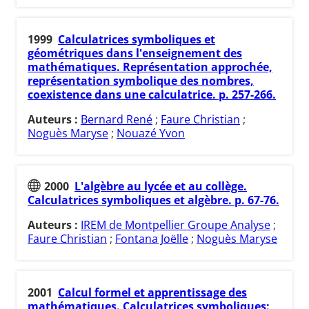
1999
Calculatrices symboliques et
géométriques dans l'enseignement des
mathématiques. Représentation approchée,
représentation symbolique des nombres,
coexistence dans une calculatrice. p. 257-266.
Auteurs :
Bernard René
;
Faure Christian
;
Noguès Maryse
;
Nouazé Yvon
2000
L'algèbre au lycée et au collège.
Calculatrices symboliques et algèbre. p. 67-76.
Auteurs :
IREM de Montpellier Groupe Analyse
;
Faure Christian
;
Fontana Joëlle
;
Noguès Maryse
2001
Calcul formel et apprentissage des
mathématiques. Calculatrices symboliques: