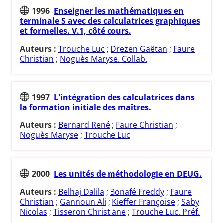
1996
Enseigner les mathématiques en
terminale S avec des calculatrices graphiques
et formelles. V.1, côté cours.
Auteurs :
Trouche Luc
;
Drezen Gaëtan
;
Faure
Christian
;
Noguès Maryse. Collab.
1997
L'intégration des calculatrices dans
la formation initiale des maîtres.
Auteurs :
Bernard René
;
Faure Christian
;
Noguès Maryse
;
Trouche Luc
2000
Les unités de méthodologie en DEUG.
Auteurs :
Belhaj Dalila
;
Bonafé Freddy
;
Faure
Christian
;
Gannoun Ali
;
Kieffer Françoise
;
Saby
Nicolas
;
Tisseron Christiane
;
Trouche Luc. Préf.