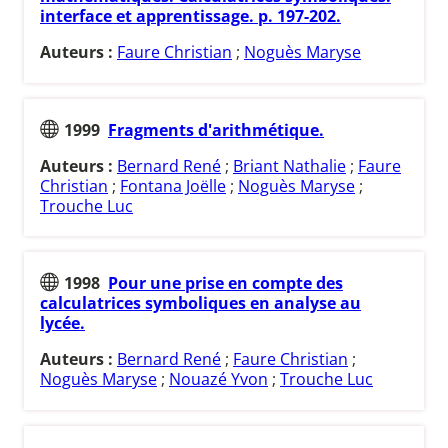
interface et apprentissage. p. 197-202.
Auteurs :
Faure Christian
;
Noguès Maryse
1999
Fragments d'arithmétique.
Auteurs :
Bernard René
;
Briant Nathalie
;
Faure
Christian
;
Fontana Joëlle
;
Noguès Maryse
;
Trouche Luc
1998
Pour une prise en compte des
calculatrices symboliques en analyse au
lycée.
Auteurs :
Bernard René
;
Faure Christian
;
Noguès Maryse
;
Nouazé Yvon
;
Trouche Luc