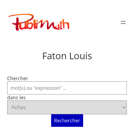
Aller
au
Publimath
contenu
Faton Louis
Chercher
dans les
Rechercher