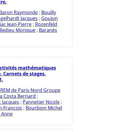
re.
Baron Raymonde
;
Bouilly
gelhardt Jacques
;
Goujon
iac Jean-Pierre
;
Rozenfeld
illedieu Monique
;
Baranès
ctivités mathématiques
. Carnets de stages.
1.
IREM de Paris-Nord Groupe
a Costa Bernard
;
t Jacques
;
Pannetier Nicole
;
n-François
;
Bourbion Michel
 Anne