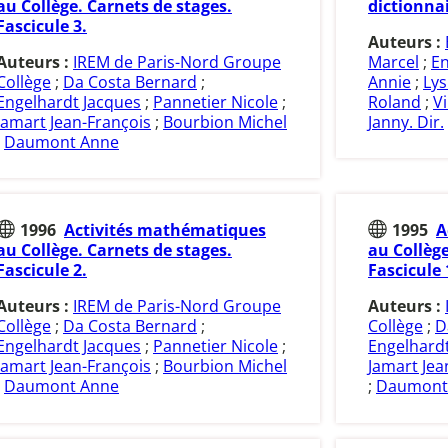
au Collège. Carnets de stages.
dictionnai
Fascicule 3.
Auteurs :
Auteurs :
IREM de Paris-Nord Groupe
Marcel
;
En
Collège
;
Da Costa Bernard
;
Annie
;
Lys
Engelhardt Jacques
;
Pannetier Nicole
;
Roland
;
V
Jamart Jean-François
;
Bourbion Michel
Janny. Dir.
;
Daumont Anne
1996
Activités mathématiques
1995
A
au Collège. Carnets de stages.
au Collège
Fascicule 2.
Fascicule 
Auteurs :
IREM de Paris-Nord Groupe
Auteurs :
Collège
;
Da Costa Bernard
;
Collège
;
D
Engelhardt Jacques
;
Pannetier Nicole
;
Engelhard
Jamart Jean-François
;
Bourbion Michel
Jamart Jea
;
Daumont Anne
;
Daumont