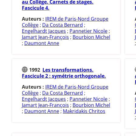
au Collège. Carnets de stages.
Fascicule 4.
Auteurs :
IREM de Paris-Nord Groupe
Collège
;
Da Costa Bernard
;
Engelhardt Jacques
;
Pannetier Nicole
;
Jamart Jean-François
;
Bourbion Michel
;
Daumont Anne
1992
Les transformations.
Fascicule 2 : symétrie orthogonale.
Auteurs :
IREM de Paris-Nord Groupe
Collège
;
Da Costa Bernard
;
Engelhardt Jacques
;
Pannetier Nicole
;
Jamart Jean-François
;
Bourbion Michel
;
Daumont Anne
;
Makridakis Chritos