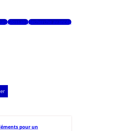
urs
Glossaire
Recherche avancée
er
léments pour un