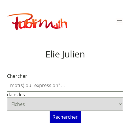
Aller
au
Publimath
contenu
Elie Julien
Chercher
dans les
Rechercher