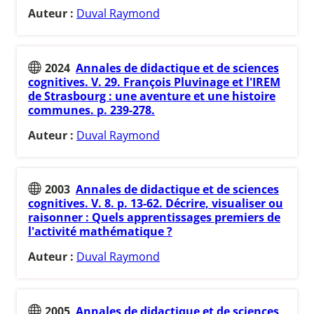
Auteur :
Duval Raymond
2024
Annales de didactique et de sciences
cognitives. V. 29. François Pluvinage et l'IREM
de Strasbourg : une aventure et une histoire
communes. p. 239-278.
Auteur :
Duval Raymond
2003
Annales de didactique et de sciences
cognitives. V. 8. p. 13-62. Décrire, visualiser ou
raisonner : Quels apprentissages premiers de
l'activité mathématique ?
Auteur :
Duval Raymond
2005
Annales de didactique et de sciences