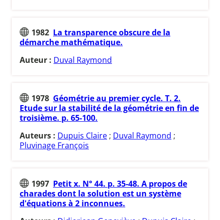
1982
La transparence obscure de la
démarche mathématique.
Auteur :
Duval Raymond
1978
Géométrie au premier cycle. T. 2.
Etude sur la stabilité de la géométrie en fin de
troisième. p. 65-100.
Auteurs :
Dupuis Claire
;
Duval Raymond
;
Pluvinage François
1997
Petit x. N° 44. p. 35-48. A propos de
charades dont la solution est un système
d'équations à 2 inconnues.