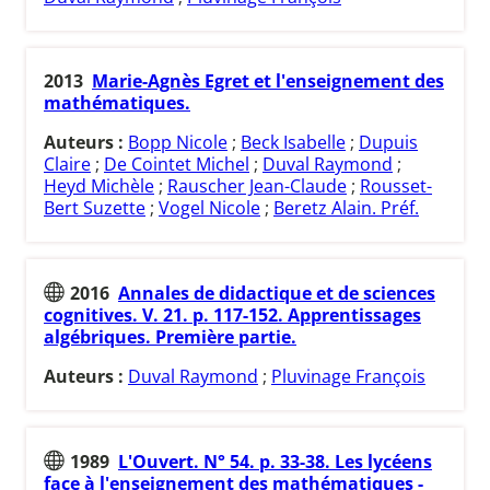
2013
Marie-Agnès Egret et l'enseignement des
mathématiques.
Auteurs :
Bopp Nicole
;
Beck Isabelle
;
Dupuis
Claire
;
De Cointet Michel
;
Duval Raymond
;
Heyd Michèle
;
Rauscher Jean-Claude
;
Rousset-
Bert Suzette
;
Vogel Nicole
;
Beretz Alain. Préf.
2016
Annales de didactique et de sciences
cognitives. V. 21. p. 117-152. Apprentissages
algébriques. Première partie.
Auteurs :
Duval Raymond
;
Pluvinage François
1989
L'Ouvert. N° 54. p. 33-38. Les lycéens
face à l'enseignement des mathématiques -