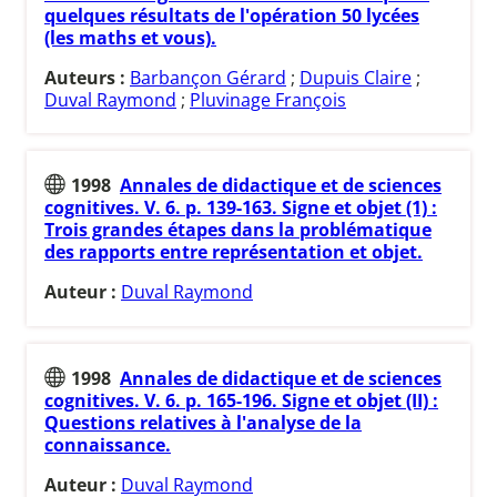
quelques résultats de l'opération 50 lycées
(les maths et vous).
Auteurs :
Barbançon Gérard
;
Dupuis Claire
;
Duval Raymond
;
Pluvinage François
1998
Annales de didactique et de sciences
cognitives. V. 6. p. 139-163. Signe et objet (1) :
Trois grandes étapes dans la problématique
des rapports entre représentation et objet.
Auteur :
Duval Raymond
1998
Annales de didactique et de sciences
cognitives. V. 6. p. 165-196. Signe et objet (II) :
Questions relatives à l'analyse de la
connaissance.
Auteur :
Duval Raymond