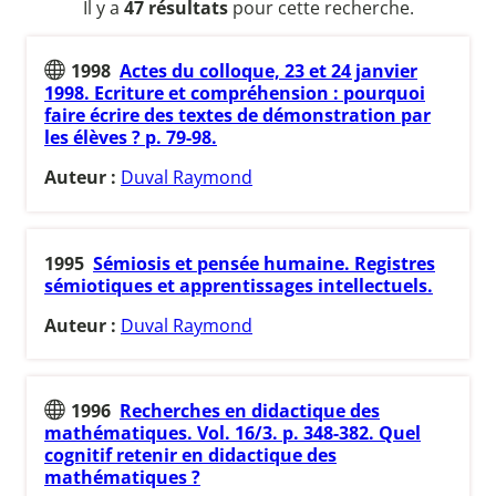
Il y a
47 résultats
pour cette recherche.
1998
Actes du colloque, 23 et 24 janvier
1998. Ecriture et compréhension : pourquoi
faire écrire des textes de démonstration par
les élèves ? p. 79-98.
Auteur :
Duval Raymond
1995
Sémiosis et pensée humaine. Registres
sémiotiques et apprentissages intellectuels.
Auteur :
Duval Raymond
1996
Recherches en didactique des
mathématiques. Vol. 16/3. p. 348-382. Quel
cognitif retenir en didactique des
mathématiques ?