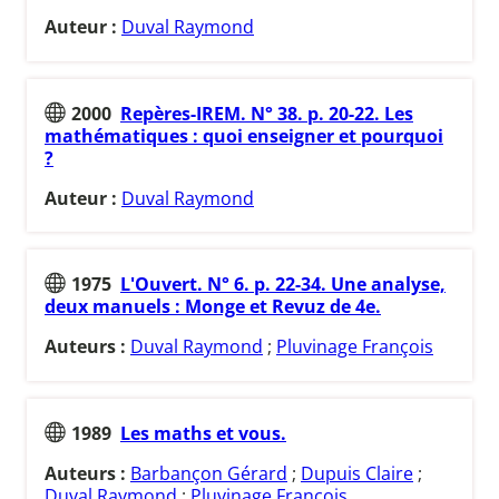
Auteur :
Duval Raymond
2000
Repères-IREM. N° 38. p. 20-22. Les
mathématiques : quoi enseigner et pourquoi
?
Auteur :
Duval Raymond
1975
L'Ouvert. N° 6. p. 22-34. Une analyse,
deux manuels : Monge et Revuz de 4e.
Auteurs :
Duval Raymond
;
Pluvinage François
1989
Les maths et vous.
Auteurs :
Barbançon Gérard
;
Dupuis Claire
;
Duval Raymond
;
Pluvinage François