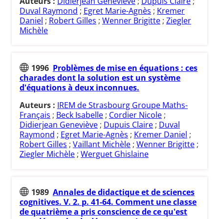
Auteurs :
Didierjean Geneviève
;
Dupuis Claire
;
Duval Raymond
;
Egret Marie-Agnès
;
Kremer
Daniel
;
Robert Gilles
;
Wenner Brigitte
;
Ziegler
Michèle
1996
Problèmes de mise en équations : ces
charades dont la solution est un système
d'équations à deux inconnues.
Auteurs :
IREM de Strasbourg Groupe Maths-
Français
;
Beck Isabelle
;
Cordier Nicole
;
Didierjean Geneviève
;
Dupuis Claire
;
Duval
Raymond
;
Egret Marie-Agnès
;
Kremer Daniel
;
Robert Gilles
;
Vaillant Michèle
;
Wenner Brigitte
;
Ziegler Michèle
;
Werguet Ghislaine
1989
Annales de didactique et de sciences
cognitives. V. 2. p. 41-64. Comment une classe
de quatrième a pris conscience de ce qu'est