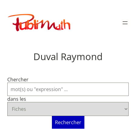
Aller
au
Publimath
contenu
Duval Raymond
Chercher
dans les
Rechercher