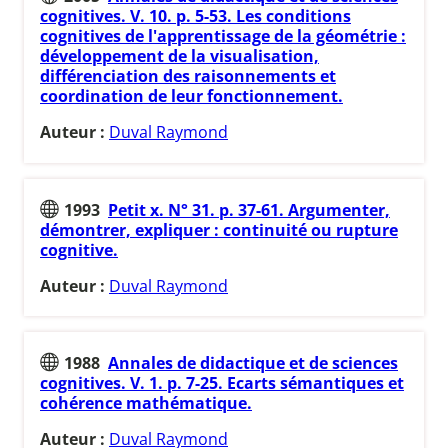
cognitives. V. 10. p. 5-53. Les conditions
cognitives de l'apprentissage de la géométrie :
développement de la visualisation,
différenciation des raisonnements et
coordination de leur fonctionnement.
Auteur :
Duval Raymond
1993
Petit x. N° 31. p. 37-61. Argumenter,
démontrer, expliquer : continuité ou rupture
cognitive.
Auteur :
Duval Raymond
1988
Annales de didactique et de sciences
cognitives. V. 1. p. 7-25. Ecarts sémantiques et
cohérence mathématique.
Auteur :
Duval Raymond