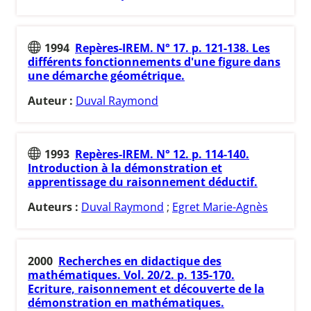
1994
Repères-IREM. N° 17. p. 121-138. Les
différents fonctionnements d'une figure dans
une démarche géométrique.
Auteur :
Duval Raymond
1993
Repères-IREM. N° 12. p. 114-140.
Introduction à la démonstration et
apprentissage du raisonnement déductif.
Auteurs :
Duval Raymond
;
Egret Marie-Agnès
2000
Recherches en didactique des
mathématiques. Vol. 20/2. p. 135-170.
Ecriture, raisonnement et découverte de la
démonstration en mathématiques.