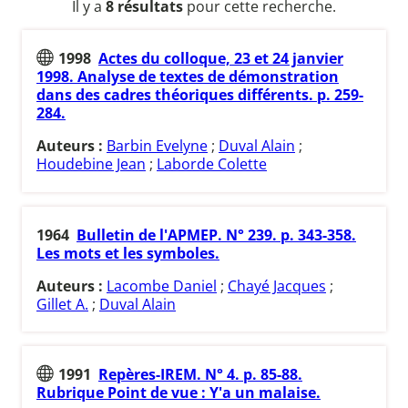
Il y a
8 résultats
pour cette recherche.
1998
Actes du colloque, 23 et 24 janvier
1998. Analyse de textes de démonstration
dans des cadres théoriques différents. p. 259-
284.
Auteurs :
Barbin Evelyne
;
Duval Alain
;
Houdebine Jean
;
Laborde Colette
1964
Bulletin de l'APMEP. N° 239. p. 343-358.
Les mots et les symboles.
Auteurs :
Lacombe Daniel
;
Chayé Jacques
;
Gillet A.
;
Duval Alain
1991
Repères-IREM. N° 4. p. 85-88.
Rubrique Point de vue : Y'a un malaise.