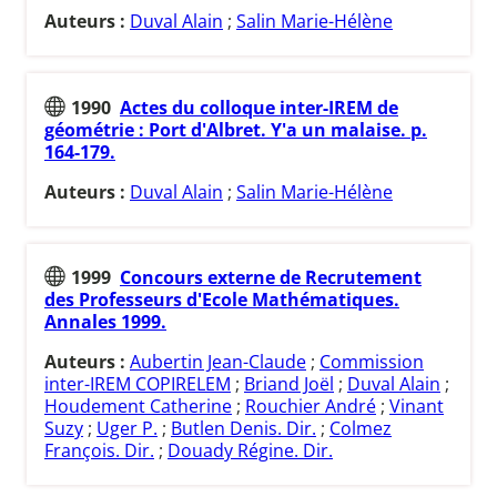
Auteurs :
Duval Alain
;
Salin Marie-Hélène
1990
Actes du colloque inter-IREM de
géométrie : Port d'Albret. Y'a un malaise. p.
164-179.
Auteurs :
Duval Alain
;
Salin Marie-Hélène
1999
Concours externe de Recrutement
des Professeurs d'Ecole Mathématiques.
Annales 1999.
Auteurs :
Aubertin Jean-Claude
;
Commission
inter-IREM COPIRELEM
;
Briand Joël
;
Duval Alain
;
Houdement Catherine
;
Rouchier André
;
Vinant
Suzy
;
Uger P.
;
Butlen Denis. Dir.
;
Colmez
François. Dir.
;
Douady Régine. Dir.