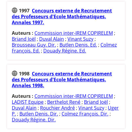
1997
Concours externe de Recrutement
des Professeurs d'Ecole Mathématiques.
Annales 1997.
Auteurs :
Commission inter-IREM COPIRELEM
;
Briand Joël
;
Duval Alain
;
Vinant Suzy
;
Brousseau Guy. Dir.
;
Butlen Denis. Ed.
;
Colmez
François. Ed.
;
Douady Régine. Ed.
1998
Concours externe de Recrutement
des Professeurs d'Ecole Mathématiques.
Annales 1998.
Auteurs :
Commission inter-IREM COPIRELEM
;
LADIST Equipe
;
Berthelot René
;
Briand Joël
;
Duval Alain
;
Rouchier André
;
Vinant Suzy
;
Uger
P.
;
Butlen Denis. Dir.
;
Colmez François. Dir.
;
Douady Régine. Dir.