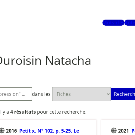
Mots-clés
Aute
Duroisin Natacha
dans les
Recherch
Il y a
4 résultats
pour cette recherche.
2016
Petit x. N° 102. p. 5-25. Le
2021
P