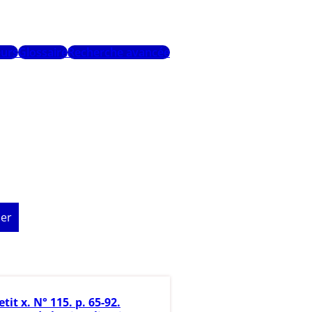
urs
Glossaire
Recherche avancée
er
etit x. N° 115. p. 65-92.