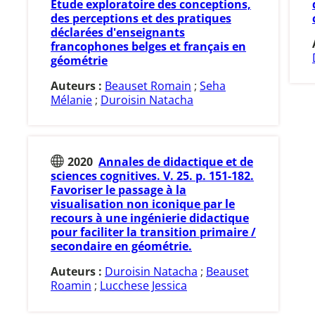
Etude exploratoire des conceptions,
des perceptions et des pratiques
déclarées d'enseignants
francophones belges et français en
géométrie
Auteurs :
Beauset Romain
;
Seha
Mélanie
;
Duroisin Natacha
2020
Annales de didactique et de
sciences cognitives. V. 25. p. 151-182.
Favoriser le passage à la
visualisation non iconique par le
recours à une ingénierie didactique
pour faciliter la transition primaire /
secondaire en géométrie.
Auteurs :
Duroisin Natacha
;
Beauset
Roamin
;
Lucchese Jessica