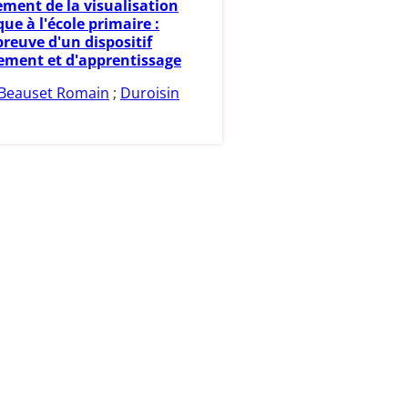
ment de la visualisation
ue à l'école primaire :
preuve d'un dispositif
ement et d'apprentissage
Beauset Romain
;
Duroisin