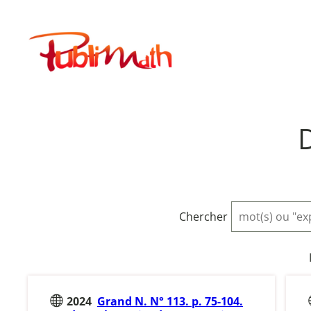
Aller
au
Publimath
contenu
Chercher
2024
Grand N. N° 113. p. 75-104.