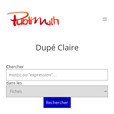
Aller
au
Publimath
contenu
Dupé Claire
Chercher
dans les
Rechercher