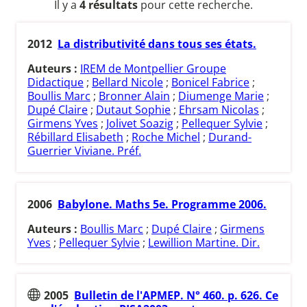
Il y a
4 résultats
pour cette recherche.
2012
La distributivité dans tous ses états.
Auteurs :
IREM de Montpellier Groupe
Didactique
;
Bellard Nicole
;
Bonicel Fabrice
;
Boullis Marc
;
Bronner Alain
;
Diumenge Marie
;
Dupé Claire
;
Dutaut Sophie
;
Ehrsam Nicolas
;
Girmens Yves
;
Jolivet Soazig
;
Pellequer Sylvie
;
Rébillard Elisabeth
;
Roche Michel
;
Durand-
Guerrier Viviane. Préf.
2006
Babylone. Maths 5e. Programme 2006.
Auteurs :
Boullis Marc
;
Dupé Claire
;
Girmens
Yves
;
Pellequer Sylvie
;
Lewillion Martine. Dir.
2005
Bulletin de l'APMEP. N° 460. p. 626. Ce