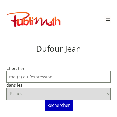
Aller
au
Publimath
contenu
Dufour Jean
Chercher
dans les
Rechercher