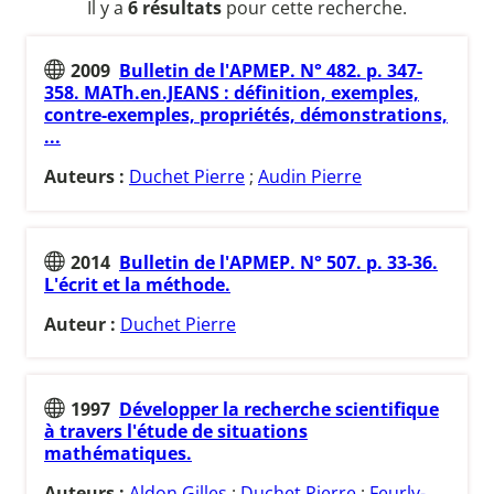
Il y a
6 résultats
pour cette recherche.
2009
Bulletin de l'APMEP. N° 482. p. 347-
358. MATh.en.JEANS : définition, exemples,
contre-exemples, propriétés, démonstrations,
...
Auteurs :
Duchet Pierre
;
Audin Pierre
2014
Bulletin de l'APMEP. N° 507. p. 33-36.
L'écrit et la méthode.
Auteur :
Duchet Pierre
1997
Développer la recherche scientifique
à travers l'étude de situations
mathématiques.
Auteurs :
Aldon Gilles
;
Duchet Pierre
;
Feurly-