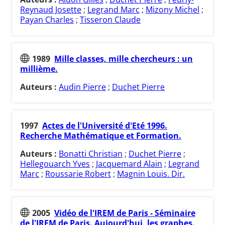
Reynaud Josette
;
Legrand Marc
;
Mizony Michel
;
Payan Charles
;
Tisseron Claude
1989
Mille classes, mille chercheurs : un
millième.
Auteurs :
Audin Pierre
;
Duchet Pierre
1997
Actes de l'Université d'Eté 1996.
Recherche Mathématique et Formation.
Auteurs :
Bonatti Christian
;
Duchet Pierre
;
Hellegouarch Yves
;
Jacquemard Alain
;
Legrand
Marc
;
Roussarie Robert
;
Magnin Louis. Dir.
2005
Vidéo de l'IREM de Paris - Séminaire
de l'IREM de Paris. Aujourd'hui, les graphes.