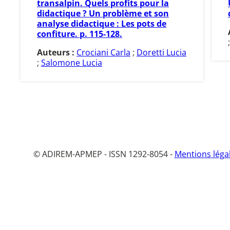
transalpin. Quels profits pour la
didactique ? Un problème et son
analyse didactique : Les pots de
confiture. p. 115-128.
Auteurs :
Crociani Carla
;
Doretti Lucia
;
Salomone Lucia
© ADIREM-APMEP - ISSN 1292-8054 -
Mentions léga