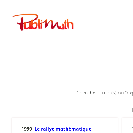
Aller
au
Publimath
contenu
Chercher
1999
Le rallye mathématique