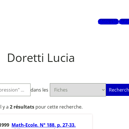
Mots-clés
Aute
Doretti Lucia
dans les
Recherch
Il y a
2 résultats
pour cette recherche.
1999
Math-Ecole. N° 188. p. 27-33.