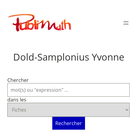
Aller
au
Publimath
contenu
Dold-Samplonius Yvonne
Chercher
dans les
Rechercher