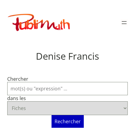
Aller
au
Publimath
contenu
Denise Francis
Chercher
dans les
Rechercher