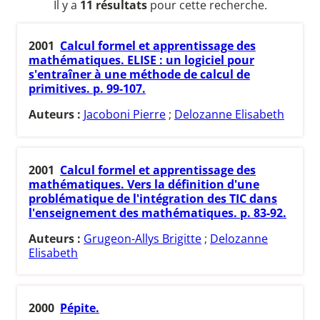
Il y a
11 résultats
pour cette recherche.
2001
Calcul formel et apprentissage des
mathématiques. ELISE : un logiciel pour
s'entraîner à une méthode de calcul de
primitives. p. 99-107.
Auteurs :
Jacoboni Pierre
;
Delozanne Elisabeth
2001
Calcul formel et apprentissage des
mathématiques. Vers la définition d'une
problématique de l'intégration des TIC dans
l'enseignement des mathématiques. p. 83-92.
Auteurs :
Grugeon-Allys Brigitte
;
Delozanne
Elisabeth
2000
Pépite.