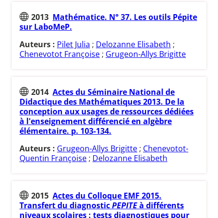
2013
Mathématice. N° 37. Les outils Pépite
sur LaboMeP.
Auteurs :
Pilet Julia
;
Delozanne Elisabeth
;
Chenevotot Françoise
;
Grugeon-Allys Brigitte
2014
Actes du Séminaire National de
Didactique des Mathématiques 2013. De la
conception aux usages de ressources dédiées
à l'enseignement différencié en algèbre
élémentaire. p. 103-134.
Auteurs :
Grugeon-Allys Brigitte
;
Chenevotot-
Quentin Françoise
;
Delozanne Elisabeth
2015
Actes du Colloque EMF 2015.
Transfert du diagnostic
PEPITE
à différents
niveaux scolaires : tests diagnostiques pour