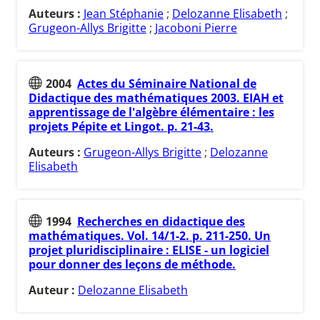
Auteurs :
Jean Stéphanie
;
Delozanne Elisabeth
;
Grugeon-Allys Brigitte
;
Jacoboni Pierre
2004
Actes du Séminaire National de
Didactique des mathématiques 2003. EIAH et
apprentissage de l'algèbre élémentaire : les
projets Pépite et Lingot. p. 21-43.
Auteurs :
Grugeon-Allys Brigitte
;
Delozanne
Elisabeth
1994
Recherches en didactique des
mathématiques. Vol. 14/1-2. p. 211-250. Un
projet pluridisciplinaire : ELISE - un logiciel
pour donner des leçons de méthode.
Auteur :
Delozanne Elisabeth