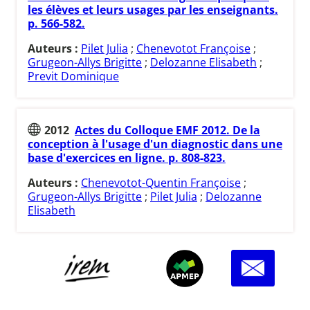
les élèves et leurs usages par les enseignants.
p. 566-582.
Auteurs :
Pilet Julia
;
Chenevotot Françoise
;
Grugeon-Allys Brigitte
;
Delozanne Elisabeth
;
Previt Dominique
2012
Actes du Colloque EMF 2012. De la
conception à l'usage d'un diagnostic dans une
base d'exercices en ligne. p. 808-823.
Auteurs :
Chenevotot-Quentin Françoise
;
Grugeon-Allys Brigitte
;
Pilet Julia
;
Delozanne
Elisabeth