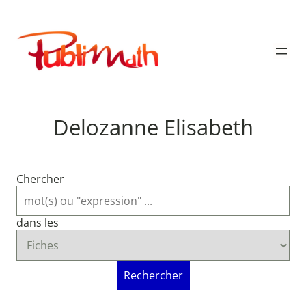
Aller
au
Publimath
contenu
Delozanne Elisabeth
Chercher
dans les
Rechercher