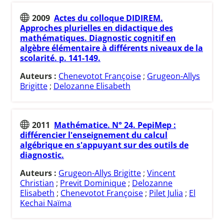
2009
Actes du colloque DIDIREM.
Approches plurielles en didactique des
mathématiques. Diagnostic cognitif en
algèbre élémentaire à différents niveaux de la
scolarité. p. 141-149.
Auteurs :
Chenevotot Françoise
;
Grugeon-Allys
Brigitte
;
Delozanne Elisabeth
2011
Mathématice. N° 24. PepiMep :
différencier l'enseignement du calcul
algébrique en s'appuyant sur des outils de
diagnostic.
Auteurs :
Grugeon-Allys Brigitte
;
Vincent
Christian
;
Previt Dominique
;
Delozanne
Elisabeth
;
Chenevotot Françoise
;
Pilet Julia
;
El
Kechai Naïma