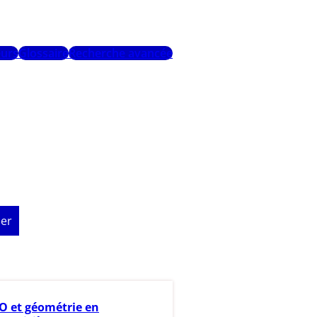
urs
Glossaire
Recherche avancée
er
 et géométrie en