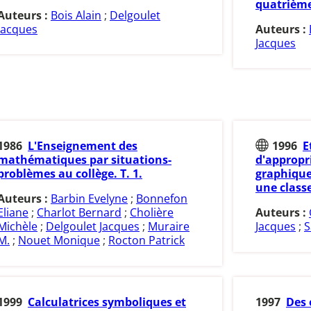
quatrième
Auteurs :
Bois Alain
;
Delgoulet
Jacques
Auteurs :
Jacques
1986
L'Enseignement des
1996
E
mathématiques par situations-
d'appropri
problèmes au collège. T. 1.
graphique
une class
Auteurs :
Barbin Evelyne
;
Bonnefon
Eliane
;
Charlot Bernard
;
Cholière
Auteurs :
Michèle
;
Delgoulet Jacques
;
Muraire
Jacques
;
S
M.
;
Nouet Monique
;
Rocton Patrick
1999
Calculatrices symboliques et
1997
Des 