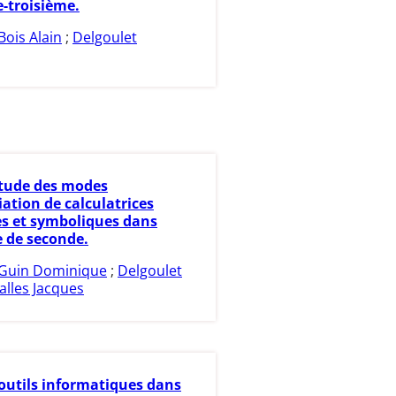
-troisième.
Bois Alain
;
Delgoulet
tude des modes
ation de calculatrices
s et symboliques dans
e de seconde.
Guin Dominique
;
Delgoulet
alles Jacques
outils informatiques dans