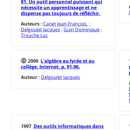
81. Un outil personnel puissant qui
nécessite un apprentissage et ne
dispense pas toujours de réfléchir.
Auteurs :
Canet Jean-François.
;
Delgoulet Jacques
;
Guin Dominique
;
Trouche Luc
2000
L'algèbre au lycée et au
collège. Internet. p. 91-96.
Auteur :
Delgoulet Jacques
1997
Des outils informatiques dans