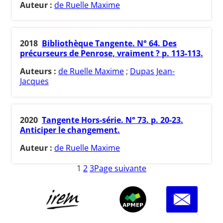
Auteur :
de Ruelle Maxime
2018
Bibliothèque Tangente. N° 64. Des
précurseurs de Penrose, vraiment ? p. 113-113.
Auteurs :
de Ruelle Maxime
;
Dupas Jean-
Jacques
2020
Tangente Hors-série. N° 73. p. 20-23.
Anticiper le changement.
Auteur :
de Ruelle Maxime
1
2
3
Page suivante