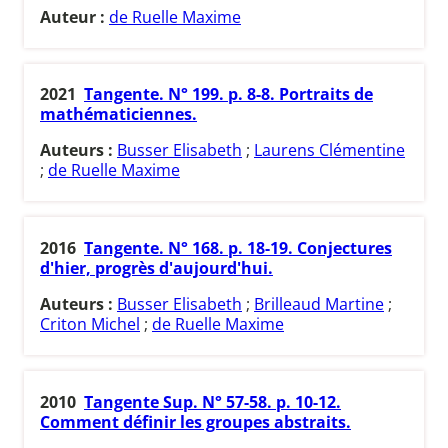
Auteur :
de Ruelle Maxime
2021
Tangente. N° 199. p. 8-8. Portraits de
mathématiciennes.
Auteurs :
Busser Elisabeth
;
Laurens Clémentine
;
de Ruelle Maxime
2016
Tangente. N° 168. p. 18-19. Conjectures
d'hier, progrès d'aujourd'hui.
Auteurs :
Busser Elisabeth
;
Brilleaud Martine
;
Criton Michel
;
de Ruelle Maxime
2010
Tangente Sup. N° 57-58. p. 10-12.
Comment définir les groupes abstraits.