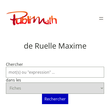
Aller
au
Publimath
contenu
de Ruelle Maxime
Chercher
dans les
Rechercher