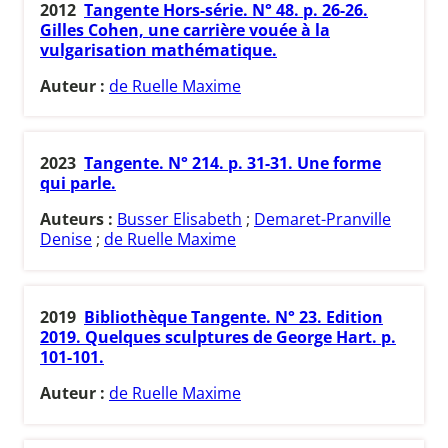
2012
Tangente Hors-série. N° 48. p. 26-26.
Gilles Cohen, une carrière vouée à la
vulgarisation mathématique.
Auteur :
de Ruelle Maxime
2023
Tangente. N° 214. p. 31-31. Une forme
qui parle.
Auteurs :
Busser Elisabeth
;
Demaret-Pranville
Denise
;
de Ruelle Maxime
2019
Bibliothèque Tangente. N° 23. Edition
2019. Quelques sculptures de George Hart. p.
101-101.
Auteur :
de Ruelle Maxime