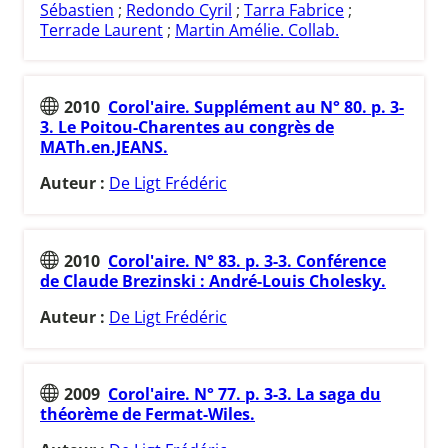
Sébastien
;
Redondo Cyril
;
Tarra Fabrice
;
Terrade Laurent
;
Martin Amélie. Collab.
2010
Corol'aire. Supplément au N° 80. p. 3-
3. Le Poitou-Charentes au congrès de
MATh.en.JEANS.
Auteur :
De Ligt Frédéric
2010
Corol'aire. N° 83. p. 3-3. Conférence
de Claude Brezinski : André-Louis Cholesky.
Auteur :
De Ligt Frédéric
2009
Corol'aire. N° 77. p. 3-3. La saga du
théorème de Fermat-Wiles.