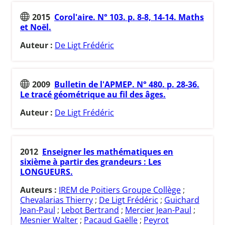
2015
Corol'aire. N° 103. p. 8-8, 14-14. Maths
et Noël.
Auteur :
De Ligt Frédéric
2009
Bulletin de l'APMEP. N° 480. p. 28-36.
Le tracé géométrique au fil des âges.
Auteur :
De Ligt Frédéric
2012
Enseigner les mathématiques en
sixième à partir des grandeurs : Les
LONGUEURS.
Auteurs :
IREM de Poitiers Groupe Collège
;
Chevalarias Thierry
;
De Ligt Frédéric
;
Guichard
Jean-Paul
;
Lebot Bertrand
;
Mercier Jean-Paul
;
Mesnier Walter
;
Pacaud Gaëlle
;
Peyrot