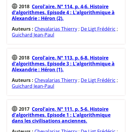
2018
Corol'aire. N° 114. p. 4-6. Histoire
d'algorithmes. Episode 4 : L'algorithmique à
Alexandrie : Héron (2).
Auteurs :
Chevalarias Thierry
;
De Ligt Frédéric
;
Guichard Jean-Paul
2018
Corol'aire. N° 113. p. 6-8. Histoire
d'algorithmes. Episode 3 : L'algorithmique à
Alexandrie : Héron (1).
Auteurs :
Chevalarias Thierry
;
De Ligt Frédéric
;
Guichard Jean-Paul
2017
Corol'aire. N° 111. p. 5-6. Histoire
d'algorithmes. Episode 1 : L'algorithmique
dans les civilisations anciennes.
Auteurs :
Chevalarias Thierry
;
De Ligt Frédéric
;