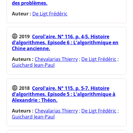
des problèmes.
Auteur :
De Ligt Frédéric
2019
Corol'aire. N° 116. p. 4-5. Histoire
d'algorithmes. Episode 6 : L'algorithmique en
Chine ancienne.
Auteurs :
Chevalarias Thierry
;
De Ligt Frédéric
;
Guichard Jean-Paul
2018
Corol'aire. N° 115. p. 5-7. Histoire
d'algorithmes. Episode 5 : L'algorithmique à
Alexandrie : Théon.
Auteurs :
Chevalarias Thierry
;
De Ligt Frédéric
;
Guichard Jean-Paul