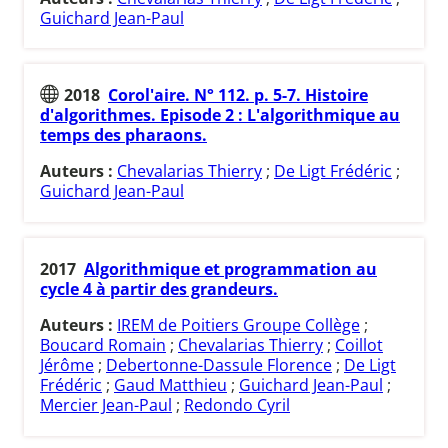
Guichard Jean-Paul
2018
Corol'aire. N° 112. p. 5-7. Histoire
d'algorithmes. Episode 2 : L'algorithmique au
temps des pharaons.
Auteurs :
Chevalarias Thierry
;
De Ligt Frédéric
;
Guichard Jean-Paul
2017
Algorithmique et programmation au
cycle 4 à partir des grandeurs.
Auteurs :
IREM de Poitiers Groupe Collège
;
Boucard Romain
;
Chevalarias Thierry
;
Coillot
Jérôme
;
Debertonne-Dassule Florence
;
De Ligt
Frédéric
;
Gaud Matthieu
;
Guichard Jean-Paul
;
Mercier Jean-Paul
;
Redondo Cyril