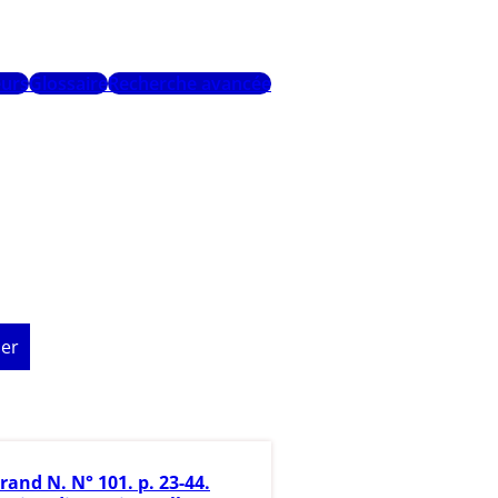
urs
Glossaire
Recherche avancée
er
rand N. N° 101. p. 23-44.