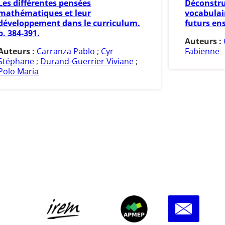
Les différentes pensées
Déconstru
mathématiques et leur
vocabulai
développement dans le curriculum.
futurs en
p. 384-391.
Auteurs :
Auteurs :
Carranza Pablo
;
Cyr
Fabienne
Stéphane
;
Durand-Guerrier Viviane
;
Polo Maria