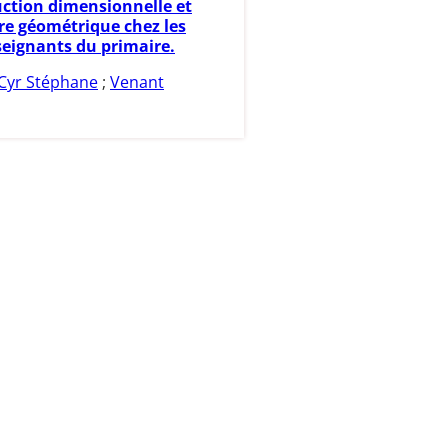
ction dimensionnelle et
re géométrique chez les
seignants du primaire.
Cyr Stéphane
;
Venant