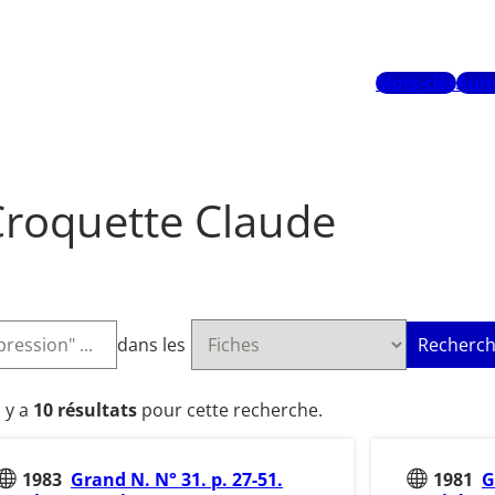
Mots-clés
Aute
Croquette Claude
dans les
Recherch
l y a
10 résultats
pour cette recherche.
1983
Grand N. N° 31. p. 27-51.
1981
G