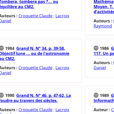
Tombera, tombera pas ?... ou
Mathémati
équilibre au CM2.
Moyen. T. 
d'activit
Auteurs :
Croquette Claude
;
Lacroix
Daniel
Auteurs :
Raymond
1984
Grand N. N° 34. p. 39-58.
1986
G
Objectif lune ... ou de l'astronomie
117. Un p
au CM2.
Auteurs :
Auteurs :
Croquette Claude
;
Lacroix
Daniel
Daniel
1990
Grand N. N° 46. p. 47-62. La
1989
G
foudre au travers des siècles.
Informat
Auteurs :
Croquette Claude
;
Lacroix
Auteur :
C