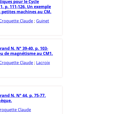
ques pour le Cycle
1. p. 111-126. Un exemple
és petites machines au CM.
Croquette Claude
;
Guinet
rand N. N° 39-40. p. 103-
eu de magnétisme au CM1.
Croquette Claude
;
Lacroix
rand N. N° 44. p. 75-77.
hèque.
roquette Claude