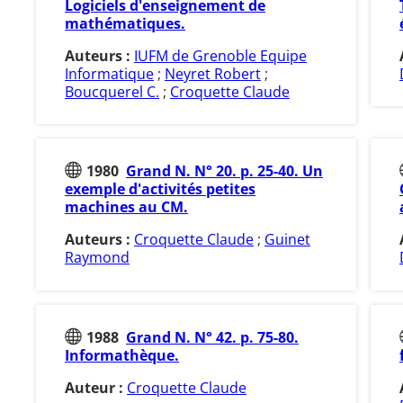
Logiciels d'enseignement de
mathématiques.
Auteurs :
IUFM de Grenoble Equipe
Informatique
;
Neyret Robert
;
Boucquerel C.
;
Croquette Claude
1980
Grand N. N° 20. p. 25-40. Un
exemple d'activités petites
machines au CM.
Auteurs :
Croquette Claude
;
Guinet
Raymond
1988
Grand N. N° 42. p. 75-80.
Informathèque.
Auteur :
Croquette Claude