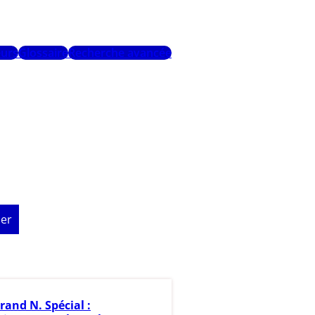
urs
Glossaire
Recherche avancée
er
rand N. Spécial :