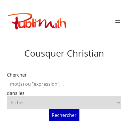
Aller
au
Publimath
contenu
Cousquer Christian
Chercher
dans les
Rechercher