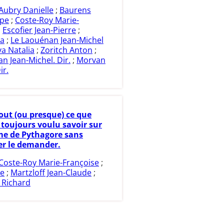
Aubry Danielle
;
Baurens
ppe
;
Coste-Roy Marie-
;
Escofier Jean-Pierre
;
ia
;
Le Laouénan Jean-Michel
a Natalia
;
Zoritch Anton
;
n Jean-Michel. Dir.
;
Morvan
ir.
out (ou presque) ce que
 toujours voulu savoir sur
me de Pythagore sans
er le demander.
Coste-Roy Marie-Françoise
;
le
;
Martzloff Jean-Claude
;
 Richard