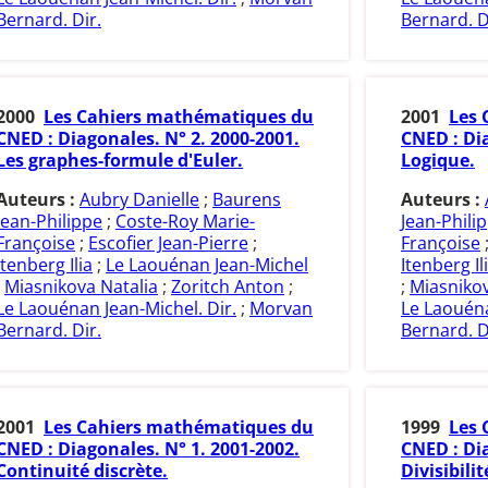
Bernard. Dir.
Bernard. D
2000
Les Cahiers mathématiques du
2001
Les 
CNED : Diagonales. N° 2. 2000-2001.
CNED : Dia
Les graphes-formule d'Euler.
Logique.
Auteurs :
Aubry Danielle
;
Baurens
Auteurs :
Jean-Philippe
;
Coste-Roy Marie-
Jean-Phili
Françoise
;
Escofier Jean-Pierre
;
Françoise
Itenberg Ilia
;
Le Laouénan Jean-Michel
Itenberg Il
;
Miasnikova Natalia
;
Zoritch Anton
;
;
Miasnikov
Le Laouénan Jean-Michel. Dir.
;
Morvan
Le Laouéna
Bernard. Dir.
Bernard. D
2001
Les Cahiers mathématiques du
1999
Les 
CNED : Diagonales. N° 1. 2001-2002.
CNED : Dia
Continuité discrète.
Divisibilit