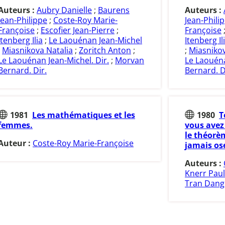
Auteurs :
Aubry Danielle
;
Baurens
Auteurs :
Jean-Philippe
;
Coste-Roy Marie-
Jean-Phili
Françoise
;
Escofier Jean-Pierre
;
Françoise
Itenberg Ilia
;
Le Laouénan Jean-Michel
Itenberg Il
;
Miasnikova Natalia
;
Zoritch Anton
;
;
Miasnikov
Le Laouénan Jean-Michel. Dir.
;
Morvan
Le Laouéna
Bernard. Dir.
Bernard. D
1981
Les mathématiques et les
1980
T
femmes.
vous avez
le théorè
Auteur :
Coste-Roy Marie-Françoise
jamais os
Auteurs :
Knerr Pau
Tran Dang