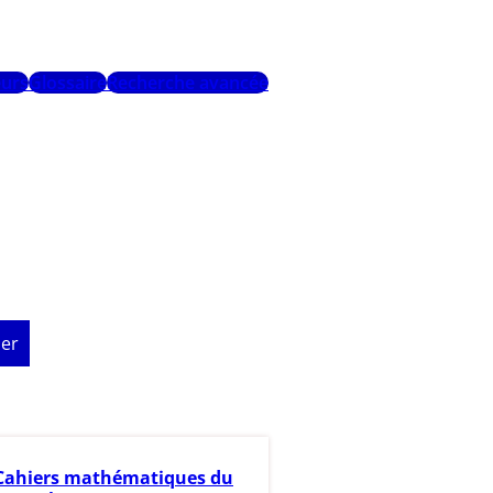
urs
Glossaire
Recherche avancée
er
Cahiers mathématiques du