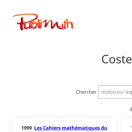
Aller
au
Publimath
contenu
Coste
Chercher
I
1999
Les Cahiers mathématiques du