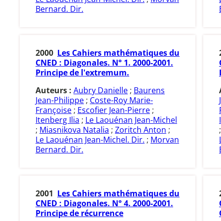
Bernard. Dir.
2000
Les Cahiers mathématiques du
CNED : Diagonales. N° 1. 2000-2001.
Principe de l'extremum.
Auteurs :
Aubry Danielle
;
Baurens
Jean-Philippe
;
Coste-Roy Marie-
Françoise
;
Escofier Jean-Pierre
;
Itenberg Ilia
;
Le Laouénan Jean-Michel
;
Miasnikova Natalia
;
Zoritch Anton
;
Le Laouénan Jean-Michel. Dir.
;
Morvan
Bernard. Dir.
2001
Les Cahiers mathématiques du
CNED : Diagonales. N° 4. 2000-2001.
Principe de récurrence