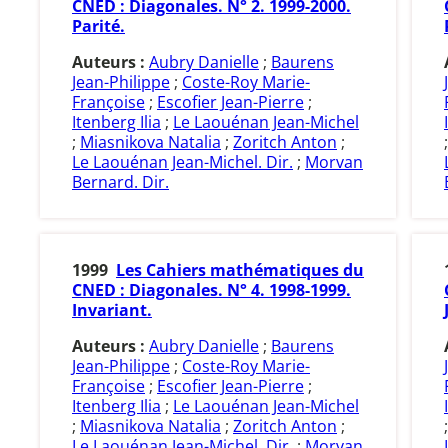
CNED : Diagonales. N° 2. 1999-2000.
Parité.
Auteurs :
Aubry Danielle
;
Baurens
Jean-Philippe
;
Coste-Roy Marie-
Françoise
;
Escofier Jean-Pierre
;
Itenberg Ilia
;
Le Laouénan Jean-Michel
;
Miasnikova Natalia
;
Zoritch Anton
;
Le Laouénan Jean-Michel. Dir.
;
Morvan
Bernard. Dir.
1999
Les Cahiers mathématiques du
CNED : Diagonales. N° 4. 1998-1999.
Invariant.
Auteurs :
Aubry Danielle
;
Baurens
Jean-Philippe
;
Coste-Roy Marie-
Françoise
;
Escofier Jean-Pierre
;
Itenberg Ilia
;
Le Laouénan Jean-Michel
;
Miasnikova Natalia
;
Zoritch Anton
;
Le Laouénan Jean-Michel. Dir.
;
Morvan