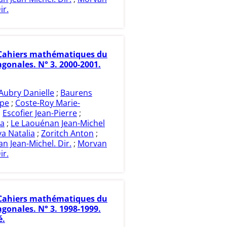
ir.
Cahiers mathématiques du
gonales. N° 3. 2000-2001.
Aubry Danielle
;
Baurens
ppe
;
Coste-Roy Marie-
;
Escofier Jean-Pierre
;
ia
;
Le Laouénan Jean-Michel
a Natalia
;
Zoritch Anton
;
n Jean-Michel. Dir.
;
Morvan
ir.
Cahiers mathématiques du
gonales. N° 3. 1998-1999.
é.