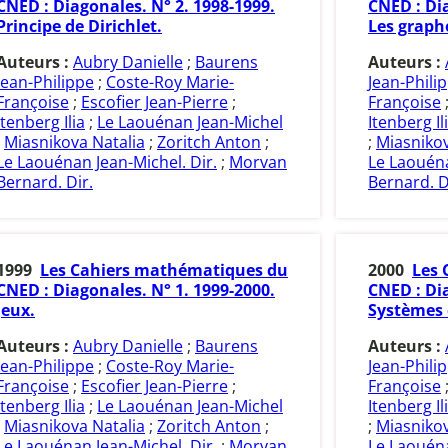
CNED : Diagonales. N° 2. 1998-1999.
CNED : Dia
Principe de Dirichlet.
Les graph
Auteurs :
Aubry Danielle
;
Baurens
Auteurs :
Jean-Philippe
;
Coste-Roy Marie-
Jean-Phili
Françoise
;
Escofier Jean-Pierre
;
Françoise
Itenberg Ilia
;
Le Laouénan Jean-Michel
Itenberg Il
;
Miasnikova Natalia
;
Zoritch Anton
;
;
Miasnikov
Le Laouénan Jean-Michel. Dir.
;
Morvan
Le Laouéna
Bernard. Dir.
Bernard. D
1999
Les Cahiers mathématiques du
2000
Les 
CNED : Diagonales. N° 1. 1999-2000.
CNED : Dia
Jeux.
Systèmes 
Auteurs :
Aubry Danielle
;
Baurens
Auteurs :
Jean-Philippe
;
Coste-Roy Marie-
Jean-Phili
Françoise
;
Escofier Jean-Pierre
;
Françoise
Itenberg Ilia
;
Le Laouénan Jean-Michel
Itenberg Il
;
Miasnikova Natalia
;
Zoritch Anton
;
;
Miasnikov
Le Laouénan Jean-Michel. Dir.
;
Morvan
Le Laouéna