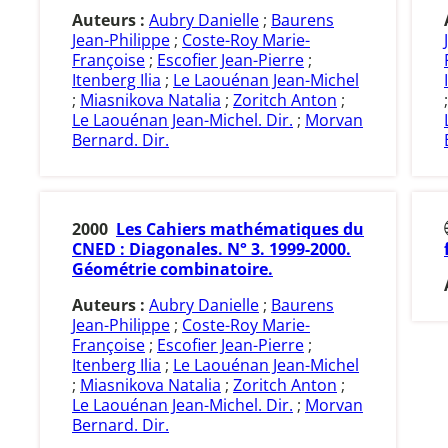
Auteurs :
Aubry Danielle
;
Baurens
Jean-Philippe
;
Coste-Roy Marie-
Françoise
;
Escofier Jean-Pierre
;
Itenberg Ilia
;
Le Laouénan Jean-Michel
;
Miasnikova Natalia
;
Zoritch Anton
;
Le Laouénan Jean-Michel. Dir.
;
Morvan
Bernard. Dir.
2000
Les Cahiers mathématiques du
CNED : Diagonales. N° 3. 1999-2000.
Géométrie combinatoire.
Auteurs :
Aubry Danielle
;
Baurens
Jean-Philippe
;
Coste-Roy Marie-
Françoise
;
Escofier Jean-Pierre
;
Itenberg Ilia
;
Le Laouénan Jean-Michel
;
Miasnikova Natalia
;
Zoritch Anton
;
Le Laouénan Jean-Michel. Dir.
;
Morvan
Bernard. Dir.