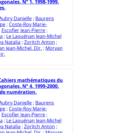
gonales. N° 1. 1998-1999.
es.
Aubry Danielle
;
Baurens
ppe
;
Coste-Roy Marie-
;
Escofier Jean-Pierre
;
ia
;
Le Laouénan Jean-Michel
a Natalia
;
Zoritch Anton
;
n Jean-Michel. Dir.
;
Morvan
ir.
Cahiers mathématiques du
gonales. N° 4. 1999-2000.
de numération.
Aubry Danielle
;
Baurens
ppe
;
Coste-Roy Marie-
;
Escofier Jean-Pierre
;
ia
;
Le Laouénan Jean-Michel
a Natalia
;
Zoritch Anton
;
n Jean-Michel. Dir.
;
Morvan