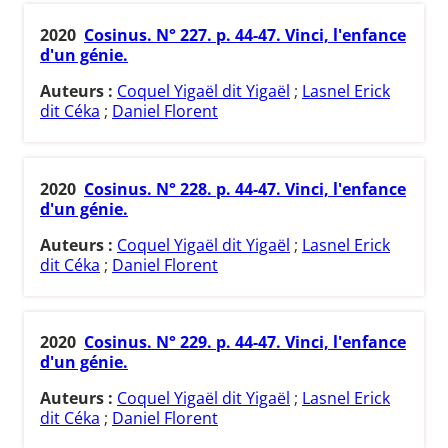
2020
Cosinus. N° 227. p. 44-47. Vinci, l'enfance
d'un génie.
Auteurs :
Coquel Yigaël dit Yigaël
;
Lasnel Erick
dit Céka
;
Daniel Florent
2020
Cosinus. N° 228. p. 44-47. Vinci, l'enfance
d'un génie.
Auteurs :
Coquel Yigaël dit Yigaël
;
Lasnel Erick
dit Céka
;
Daniel Florent
2020
Cosinus. N° 229. p. 44-47. Vinci, l'enfance
d'un génie.
Auteurs :
Coquel Yigaël dit Yigaël
;
Lasnel Erick
dit Céka
;
Daniel Florent