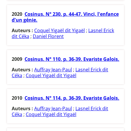
2020
Cosinus. N° 230. p. 44-47. Vinci, l'enfance
d'un génie.
Auteurs :
Coquel Yigaël dit Yigaël
;
Lasnel Erick
dit Céka
;
Daniel Florent
2009
Cosinus. N° 110. p. 36-39. Evariste Galois.
Auteurs :
Auffray Jean-Paul
;
Lasnel Erick dit
Céka
;
Coquel Yigaël dit Yigaël
2010
Cosinus. N° 114. p. 36-39. Evariste Galois.
Auteurs :
Auffray Jean-Paul
;
Lasnel Erick dit
Céka
;
Coquel Yigaël dit Yigaël