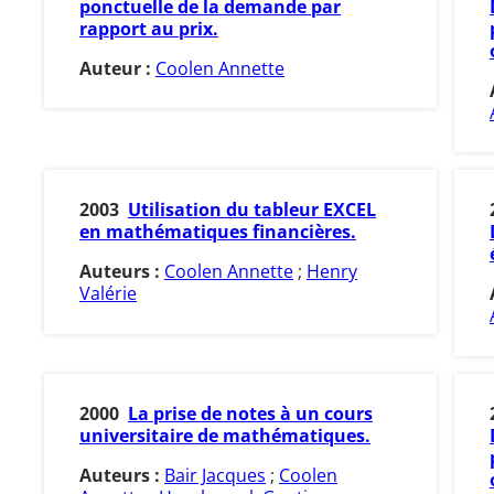
ponctuelle de la demande par
rapport au prix.
Auteur :
Coolen Annette
2003
Utilisation du tableur EXCEL
en mathématiques financières.
Auteurs :
Coolen Annette
;
Henry
Valérie
2000
La prise de notes à un cours
universitaire de mathématiques.
Auteurs :
Bair Jacques
;
Coolen