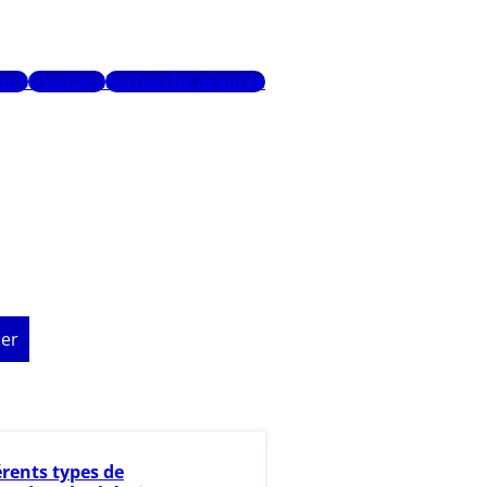
urs
Glossaire
Recherche avancée
er
érents types de