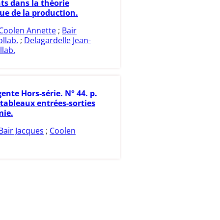
s dans la théorie
e de la production.
Coolen Annette
;
Bair
ollab.
;
Delagardelle Jean-
llab.
ente Hors-série. N° 44. p.
 tableaux entrées-sorties
mie.
Bair Jacques
;
Coolen