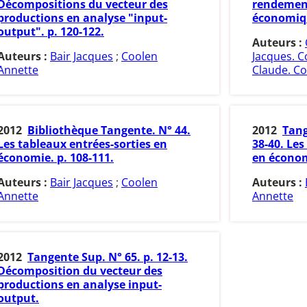
Décompositions du vecteur des
rendement
productions en analyse "input-
économiqu
output". p. 120-122.
Auteurs :
Auteurs :
Bair Jacques
;
Coolen
Jacques. C
Annette
Claude. Co
2012
Bibliothèque Tangente. N° 44.
2012
Tang
Les tableaux entrées-sorties en
38-40. Les
économie. p. 108-111.
en écono
Auteurs :
Bair Jacques
;
Coolen
Auteurs :
Annette
Annette
2012
Tangente Sup. N° 65. p. 12-13.
Décomposition du vecteur des
productions en analyse input-
output.