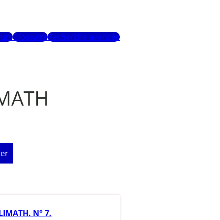
urs
Glossaire
Recherche avancée
IMATH
er
IMATH. N° 7.