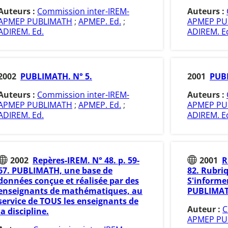
Auteurs :
Commission inter-IREM-
Auteurs :
APMEP PUBLIMATH
;
APMEP. Ed.
;
APMEP PU
ADIREM. Ed.
ADIREM. E
2002
PUBLIMATH. N° 5.
2001
PUBL
Auteurs :
Commission inter-IREM-
Auteurs :
APMEP PUBLIMATH
;
APMEP. Ed.
;
APMEP PU
ADIREM. Ed.
ADIREM. E
2002
Repères-IREM. N° 48. p. 59-
2001
R
67. PUBLIMATH, une base de
82. Rubri
données conçue et réalisée par des
S'informe
enseignants de mathématiques, au
PUBLIMA
service de TOUS les enseignants de
Auteur :
C
la discipline.
APMEP PU