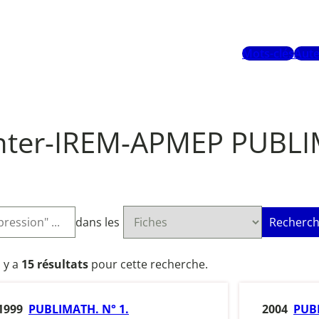
Mots-clés
Aute
nter-IREM-APMEP PUBL
dans les
Recherch
l y a
15 résultats
pour cette recherche.
1999
PUBLIMATH. N° 1.
2004
PUBL