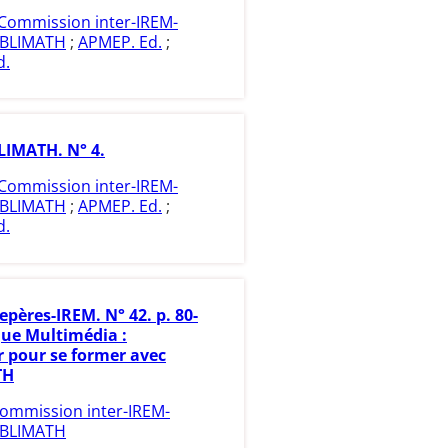
Commission inter-IREM-
BLIMATH
;
APMEP. Ed.
;
d.
IMATH. N° 4.
Commission inter-IREM-
BLIMATH
;
APMEP. Ed.
;
d.
epères-IREM. N° 42. p. 80-
que Multimédia :
r pour se former avec
TH
ommission inter-IREM-
BLIMATH