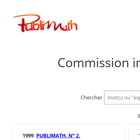
Aller
au
Publimath
contenu
Commission i
Chercher
I
1999
PUBLIMATH. N° 2.