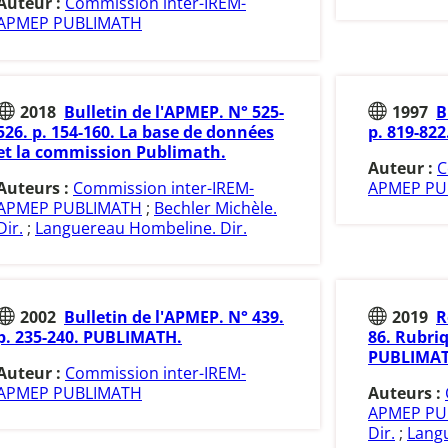
Auteur :
Commission inter-IREM-
APMEP PUBLIMATH
2018
Bulletin de l'APMEP. N° 525-
1997
B
526. p. 154-160. La base de données
p. 819-82
et la commission Publimath.
Auteur :
C
Auteurs :
Commission inter-IREM-
APMEP PU
APMEP PUBLIMATH
;
Bechler Michèle.
Dir.
;
Languereau Hombeline. Dir.
2002
Bulletin de l'APMEP. N° 439.
2019
R
p. 235-240. PUBLIMATH.
86. Rubriq
PUBLIMAT
Auteur :
Commission inter-IREM-
APMEP PUBLIMATH
Auteurs :
APMEP PU
Dir.
;
Langu