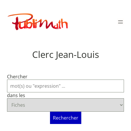
Aller
au
Publimath
contenu
Clerc Jean-Louis
Chercher
dans les
Rechercher