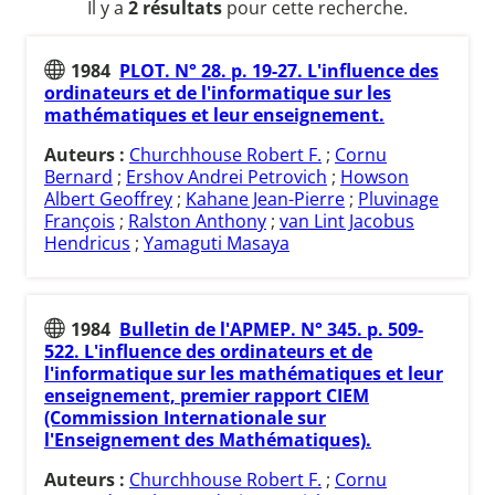
Il y a
2 résultats
pour cette recherche.
1984
PLOT. N° 28. p. 19-27. L'influence des
ordinateurs et de l'informatique sur les
mathématiques et leur enseignement.
Auteurs :
Churchhouse Robert F.
;
Cornu
Bernard
;
Ershov Andrei Petrovich
;
Howson
Albert Geoffrey
;
Kahane Jean-Pierre
;
Pluvinage
François
;
Ralston Anthony
;
van Lint Jacobus
Hendricus
;
Yamaguti Masaya
1984
Bulletin de l'APMEP. N° 345. p. 509-
522. L'influence des ordinateurs et de
l'informatique sur les mathématiques et leur
enseignement, premier rapport CIEM
(Commission Internationale sur
l'Enseignement des Mathématiques).
Auteurs :
Churchhouse Robert F.
;
Cornu