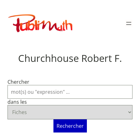
Aller
au
Publimath
contenu
Churchhouse Robert F.
Chercher
dans les
Rechercher