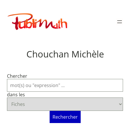
Aller
au
Publimath
contenu
Chouchan Michèle
Chercher
dans les
Rechercher