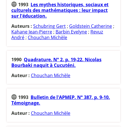
1993
Les mythes historiques, sociaux et
culturels des mathématiques : leur impact
sur l'éducation.
Auteurs :
Schubring Gert
;
Goldstein Catherine
;
Kahane Jean-Pierre
;
Barbin Evelyne
;
Revuz
André
;
Chouchan Michèle
1990
Quadrature. N° 2. p. 19-22. Nicolas
Bourbaki naquit à Cucuténi.
Auteur :
Chouchan Michèle
1993
Bulletin de l'APMEP. N° 387. p. 9-10.
Témoignage.
Auteur :
Chouchan Michèle