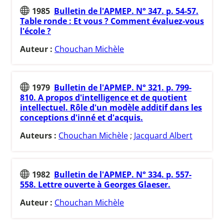
1985
Bulletin de l'APMEP. N° 347. p. 54-57.
Table ronde : Et vous ? Comment évaluez-vous
l'école ?
Auteur :
Chouchan Michèle
1979
Bulletin de l'APMEP. N° 321. p. 799-
810. A propos d'intelligence et de quotient
intellectuel. Rôle d'un modèle additif dans les
conceptions d'inné et d'acquis.
Auteurs :
Chouchan Michèle
;
Jacquard Albert
1982
Bulletin de l'APMEP. N° 334. p. 557-
558. Lettre ouverte à Georges Glaeser.
Auteur :
Chouchan Michèle