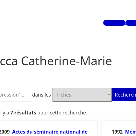
Mots-clés
Aute
cca Catherine-Marie
dans les
Recherch
Il y a
7 résultats
pour cette recherche.
2009
Actes du séminaire national de
1992
Mém