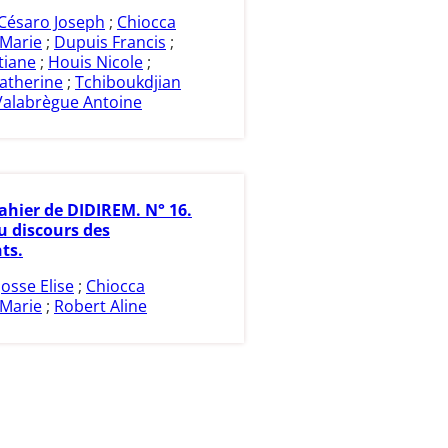
Césaro Joseph
;
Chiocca
-Marie
;
Dupuis Francis
;
tiane
;
Houis Nicole
;
atherine
;
Tchiboukdjian
Valabrègue Antoine
ahier de DIDIREM. N° 16.
u discours des
ts.
Josse Elise
;
Chiocca
-Marie
;
Robert Aline