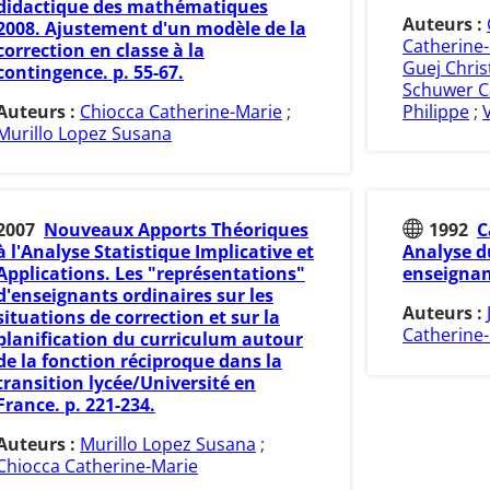
didactique des mathématiques
Auteurs :
2008. Ajustement d'un modèle de la
Catherine
correction en classe à la
Guej Chris
contingence. p. 55-67.
Schuwer C
Auteurs :
Chiocca Catherine-Marie
;
Philippe
;
Murillo Lopez Susana
2007
Nouveaux Apports Théoriques
1992
C
à l'Analyse Statistique Implicative et
Analyse d
Applications. Les "représentations"
enseignan
d'enseignants ordinaires sur les
Auteurs :
situations de correction et sur la
Catherine
planification du curriculum autour
de la fonction réciproque dans la
transition lycée/Université en
France. p. 221-234.
Auteurs :
Murillo Lopez Susana
;
Chiocca Catherine-Marie