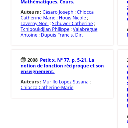
Mathématiques. Cours.
Auteurs :
Césaro Joseph
;
Chiocca
Catherine-Marie
;
Houis Nicole
;
Laverny Noël
;
Schuwer Catherine
;
Tchiboukdjian Philippe
;
Valabrègue
Antoine
;
Dupuis Francis. Dir.
2008
Petit x. N° 77. p. 5-21. La
notion de fonction réciproque et son
enseignement.
Auteurs :
Murillo Lopez Susana
;
Chiocca Catherine-Marie