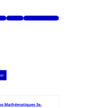
urs
Glossaire
Recherche avancée
er
o Mathématiques 3e.