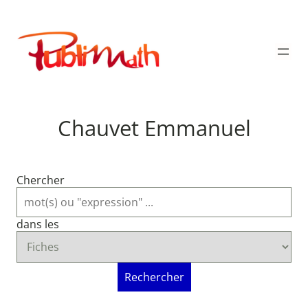
Aller
au
Publimath
contenu
Chauvet Emmanuel
Chercher
dans les
Rechercher