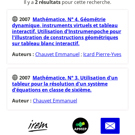
Il y a
2 résultats
pour cette recherche.
2007
Mathématice. N° 4. Géométrie
dynamique, instruments virtuels et tableau
interactif. Utilisation d'Instrumenpoche pour
l'illustration de constructions géométriques
sur tableau blanc interactif.
Auteurs :
Chauvet Emmanuel
;
Icard Pierre-Yves
2007
Mathématice. N° 3. Utilisation d'un
tableur pour la résolution d'un système
d'équations en classe de sixième.
Auteur :
Chauvet Emmanuel