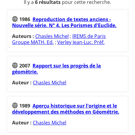
Il y a
6 résultats
pour cette recherche.
1986
Reproduction de textes anciens -
Nouvelle série. N° 4. Les Porismes d'Euclide.
Auteurs :
Chasles Michel
;
IREMS de Paris
Groupe MATH. Ed.
;
Verley Jean-Luc. Préf.
2007
Rapport sur les progrès de la
géométrie.
Auteur :
Chasles Michel
1989
Aperçu historique sur l'origine et le
développement des méthodes en Géométrie.
Auteur :
Chasles Michel