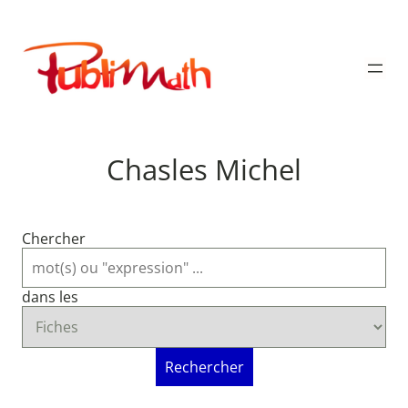
Aller
au
Publimath
contenu
Chasles Michel
Chercher
dans les
Rechercher