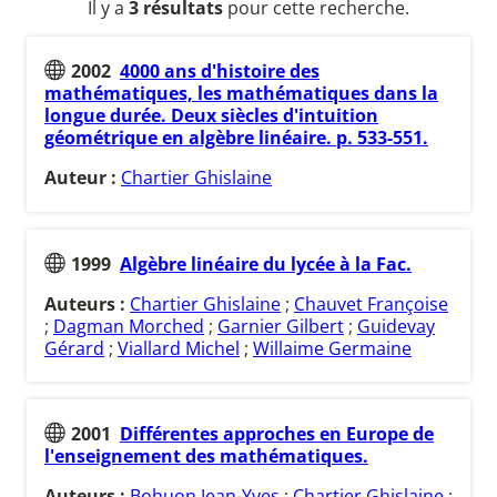
Il y a
3 résultats
pour cette recherche.
2002
4000 ans d'histoire des
mathématiques, les mathématiques dans la
longue durée. Deux siècles d'intuition
géométrique en algèbre linéaire. p. 533-551.
Auteur :
Chartier Ghislaine
1999
Algèbre linéaire du lycée à la Fac.
Auteurs :
Chartier Ghislaine
;
Chauvet Françoise
;
Dagman Morched
;
Garnier Gilbert
;
Guidevay
Gérard
;
Viallard Michel
;
Willaime Germaine
2001
Différentes approches en Europe de
l'enseignement des mathématiques.
Auteurs :
Bohuon Jean-Yves
;
Chartier Ghislaine
;