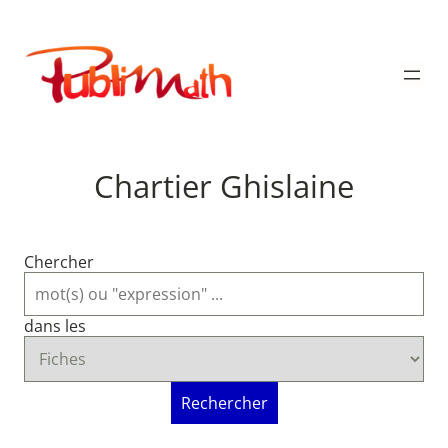
Aller
au
Publimath
contenu
Chartier Ghislaine
Chercher
dans les
Rechercher