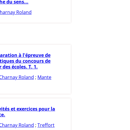
he du sens...
harnay Roland
aration à l'épreuve de
iques du concours de
 des écoles. T. 1.
Charnay Roland
;
Mante
vités et exercices pour la
ce.
Charnay Roland
;
Treffort