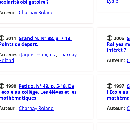
Lydie
scolarité obligatoire ?
Auteur :
Charnay Roland
2011
Grand N. N° 88. p. 7-13.
2006
G
Points de départ.
Rallyes m
intérêt ?
Auteurs :
Jaquet François
;
Charnay
Roland
Auteur :
C
1999
Petit x. N° 49. p. 5-18. De
1997
G
l'école au collège. Les élèves et les
l'Ecole au 
mathématiques.
mathémat
Auteur :
Charnay Roland
Auteur :
C