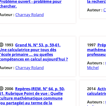
Problème ouvert - problème pour
la recherc
chercher.
Auteur :
C
Auteur :
Charnay Roland
1993
Grand N. N° 53. p. 59-61.
1997
Prép
Une calculatrice pour tous dès
mathémat
l'école primaire ... ou quelles
professeur
compétences en calcul aujourd'hui ?
Auteurs :
Auteur :
Charnay Roland
Michel
2006
Repères-IREM. N° 64. p. 50-
2014
Acti
61. Rubrique Point de vue : Quelle
calculatri
culture mathématique commune
Auteurs :
(ou partagée) au terme de la