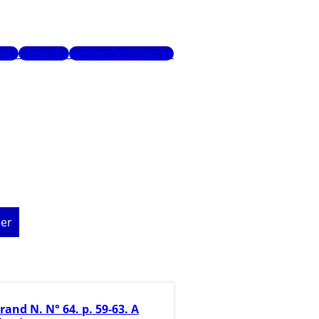
urs
Glossaire
Recherche avancée
er
rand N. N° 64. p. 59-63. A