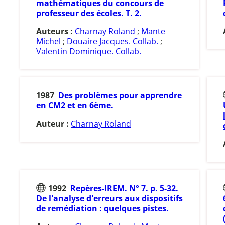
mathématiques du concours de
professeur des écoles. T. 2.
Auteurs :
Charnay Roland
;
Mante
Michel
;
Douaire Jacques. Collab.
;
Valentin Dominique. Collab.
1987
Des problèmes pour apprendre
en CM2 et en 6ème.
Auteur :
Charnay Roland
1992
Repères-IREM. N° 7. p. 5-32.
De l'analyse d'erreurs aux dispositifs
de remédiation : quelques pistes.