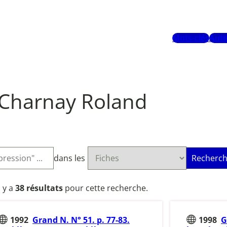
Mots-clés
Aute
Charnay Roland
dans les
Recherch
l y a
38 résultats
pour cette recherche.
1992
Grand N. N° 51. p. 77-83.
1998
G