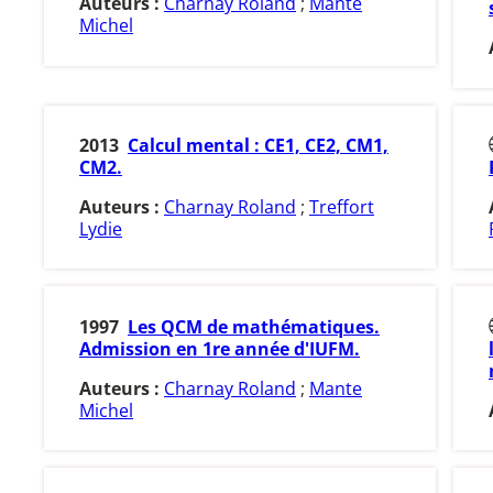
Auteurs :
Charnay Roland
;
Mante
Michel
2013
Calcul mental : CE1, CE2, CM1,
CM2.
Auteurs :
Charnay Roland
;
Treffort
Lydie
1997
Les QCM de mathématiques.
Admission en 1re année d'IUFM.
Auteurs :
Charnay Roland
;
Mante
Michel