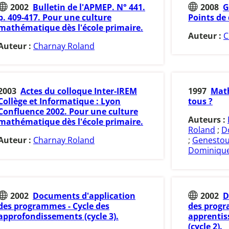
2002
Bulletin de l'APMEP. N° 441.
2008
G
p. 409-417. Pour une culture
Points de 
mathématique dès l'école primaire.
Auteur :
C
Auteur :
Charnay Roland
2003
Actes du colloque Inter-IREM
1997
Math
Collège et Informatique : Lyon
tous ?
Confluence 2002. Pour une culture
Auteurs :
mathématique dès l'école primaire.
Roland
;
D
Auteur :
Charnay Roland
;
Genestou
Dominiqu
2002
Documents d'application
2002
D
des programmes - Cycle des
des progr
approfondissements (cycle 3).
apprenti
(cycle 2).