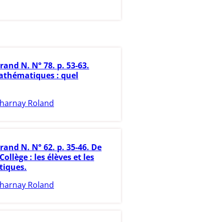
rand N. N° 78. p. 53-63.
athématiques : quel
harnay Roland
rand N. N° 62. p. 35-46. De
Collège : les élèves et les
iques.
harnay Roland