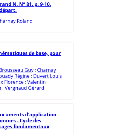
rand N. N° 81. p. 9-10.
départ.
harnay Roland
ématiques de base, pour
Brousseau Guy
;
Charnay
ouady Régine
;
Duvert Louis
x Florence
;
Valentin
e
;
Vergnaud Gérard
ocuments d'application
ammes - Cycle des
ssages fondamentaux