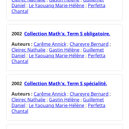
Daniel
;
Le Yaouanq Marie-Hélène
;
Perfetta
Chantal
2002
Collection Math'x. Term S obligatoire.
Auteurs :
Carême Annick
;
Chareyre Bernard
;
Cleirec Nathalie
;
Gastin Hélène
;
Guillemet
Daniel
;
Le Yaouanq Marie-Hélène
;
Perfetta
Chantal
2002
Collection Math'x. Term S spécialité.
Auteurs :
Carême Annick
;
Chareyre Bernard
;
Cleirec Nathalie
;
Gastin Hélène
;
Guillemet
Daniel
;
Le Yaouanq Marie-Hélène
;
Perfetta
Chantal