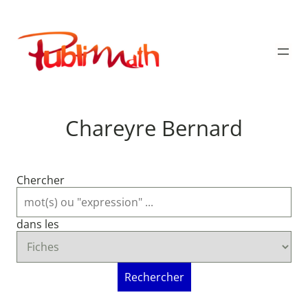
Aller
au
Publimath
contenu
Chareyre Bernard
Chercher
dans les
Rechercher