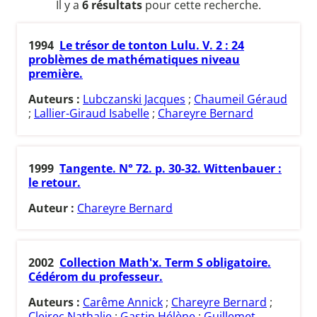
Il y a
6 résultats
pour cette recherche.
1994
Le trésor de tonton Lulu. V. 2 : 24
problèmes de mathématiques niveau
première.
Auteurs :
Lubczanski Jacques
;
Chaumeil Géraud
;
Lallier-Giraud Isabelle
;
Chareyre Bernard
1999
Tangente. N° 72. p. 30-32. Wittenbauer :
le retour.
Auteur :
Chareyre Bernard
2002
Collection Math'x. Term S obligatoire.
Cédérom du professeur.
Auteurs :
Carême Annick
;
Chareyre Bernard
;
Cleirec Nathalie
;
Gastin Hélène
;
Guillemet