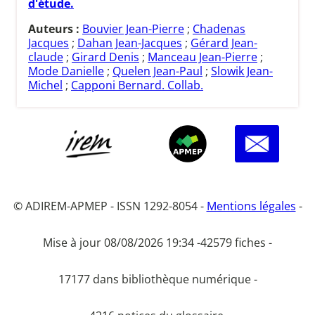
d'étude.
Auteurs :
Bouvier Jean-Pierre
;
Chadenas
Jacques
;
Dahan Jean-Jacques
;
Gérard Jean-
claude
;
Girard Denis
;
Manceau Jean-Pierre
;
Mode Danielle
;
Quelen Jean-Paul
;
Slowik Jean-
Michel
;
Capponi Bernard. Collab.
© ADIREM-APMEP - ISSN 1292-8054 -
Mentions légales
-
Mise à jour 08/08/2026 19:34 -
42579 fiches -
17177 dans bibliothèque numérique -