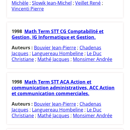
Michèle
;
Slowik Jean-Michel
;
Veillet René
;
Vincenti Pierre
1998
Math Term STT CG Comptabilité et
Gestion, IG Informatique et Gestion.
Auteurs :
Bouvier Jean-Pierre
;
Chadenas
Jacques
;
Languereau Hombeline
;
Le Duc
Christiane
;
Mathé Jacques
;
Monsimer Andrée
1998
Math Term STT ACA Action et
communication administratives, ACC Action
et communication commerciales.
Auteurs :
Bouvier Jean-Pierre
;
Chadenas
Jacques
;
Languereau Hombeline
;
Le Duc
Christiane
;
Mathé Jacques
;
Monsimer Andrée