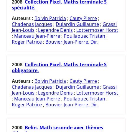
2008
Collection Pixel. Maths terminale S
spécialité.
Auteurs :
Boivin Patricia
;
Cauty Pierre
;
Chadenas Jacques
;
Dujardin Guillaume
;
Grassi
Jean-Louis
;
Legendre Denis
;
Lottermoser Horst
;
Manceau Jean-Pierre
;
Poullaouec Tristan
;
Roger Patrice
;
Bouvier Jean-Pierre. Dir.
2008
Collection Pixel. Maths terminale S
obligatoire.
Auteurs :
Boivin Patricia
;
Cauty Pierre
;
Chadenas Jacques
;
Dujardin Guillaume
;
Grassi
Jean-Louis
;
Legendre Denis
;
Lottermoser Horst
;
Manceau Jean-Pierre
;
Poullaouec Tristan
;
Roger Patrice
;
Bouvier Jean-Pierre. Dir.
2000
Belin. Math seconde avec thèmes