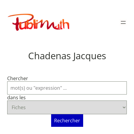
Aller
au
Publimath
contenu
Chadenas Jacques
Chercher
dans les
Rechercher