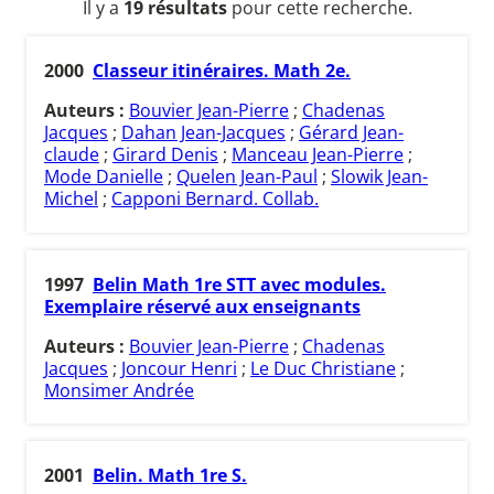
Il y a
19 résultats
pour cette recherche.
2000
Classeur itinéraires. Math 2e.
Auteurs :
Bouvier Jean-Pierre
;
Chadenas
Jacques
;
Dahan Jean-Jacques
;
Gérard Jean-
claude
;
Girard Denis
;
Manceau Jean-Pierre
;
Mode Danielle
;
Quelen Jean-Paul
;
Slowik Jean-
Michel
;
Capponi Bernard. Collab.
1997
Belin Math 1re STT avec modules.
Exemplaire réservé aux enseignants
Auteurs :
Bouvier Jean-Pierre
;
Chadenas
Jacques
;
Joncour Henri
;
Le Duc Christiane
;
Monsimer Andrée
2001
Belin. Math 1re S.