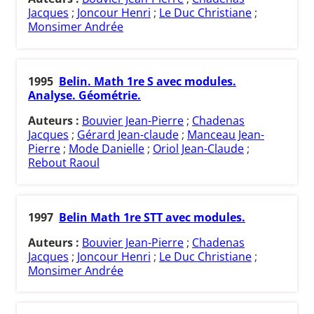
Jacques
;
Joncour Henri
;
Le Duc Christiane
;
Monsimer Andrée
1995
Belin. Math 1re S avec modules.
Analyse. Géométrie.
Auteurs :
Bouvier Jean-Pierre
;
Chadenas
Jacques
;
Gérard Jean-claude
;
Manceau Jean-
Pierre
;
Mode Danielle
;
Oriol Jean-Claude
;
Rebout Raoul
1997
Belin Math 1re STT avec modules.
Auteurs :
Bouvier Jean-Pierre
;
Chadenas
Jacques
;
Joncour Henri
;
Le Duc Christiane
;
Monsimer Andrée