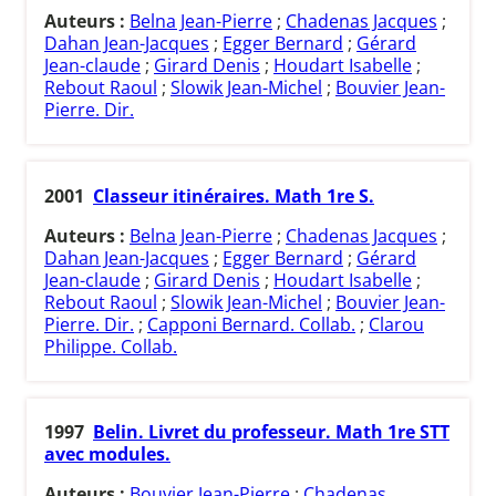
Auteurs :
Belna Jean-Pierre
;
Chadenas Jacques
;
Dahan Jean-Jacques
;
Egger Bernard
;
Gérard
Jean-claude
;
Girard Denis
;
Houdart Isabelle
;
Rebout Raoul
;
Slowik Jean-Michel
;
Bouvier Jean-
Pierre. Dir.
2001
Classeur itinéraires. Math 1re S.
Auteurs :
Belna Jean-Pierre
;
Chadenas Jacques
;
Dahan Jean-Jacques
;
Egger Bernard
;
Gérard
Jean-claude
;
Girard Denis
;
Houdart Isabelle
;
Rebout Raoul
;
Slowik Jean-Michel
;
Bouvier Jean-
Pierre. Dir.
;
Capponi Bernard. Collab.
;
Clarou
Philippe. Collab.
1997
Belin. Livret du professeur. Math 1re STT
avec modules.
Auteurs :
Bouvier Jean-Pierre
;
Chadenas