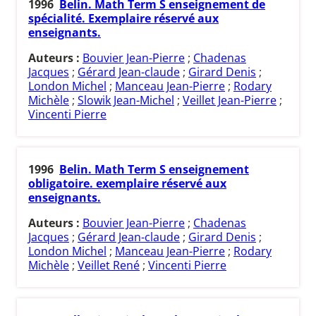
1996
Belin. Math Term S enseignement de
spécialité. Exemplaire réservé aux
enseignants.
Auteurs :
Bouvier Jean-Pierre
;
Chadenas
Jacques
;
Gérard Jean-claude
;
Girard Denis
;
London Michel
;
Manceau Jean-Pierre
;
Rodary
Michèle
;
Slowik Jean-Michel
;
Veillet Jean-Pierre
;
Vincenti Pierre
1996
Belin. Math Term S enseignement
obligatoire. exemplaire réservé aux
enseignants.
Auteurs :
Bouvier Jean-Pierre
;
Chadenas
Jacques
;
Gérard Jean-claude
;
Girard Denis
;
London Michel
;
Manceau Jean-Pierre
;
Rodary
Michèle
;
Veillet René
;
Vincenti Pierre