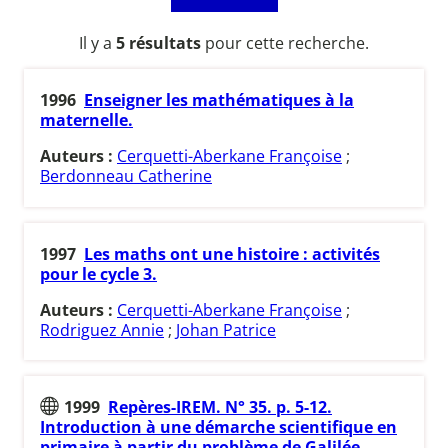
Il y a
5 résultats
pour cette recherche.
1996
Enseigner les mathématiques à la
maternelle.
Auteurs :
Cerquetti-Aberkane Françoise
;
Berdonneau Catherine
1997
Les maths ont une histoire : activités
pour le cycle 3.
Auteurs :
Cerquetti-Aberkane Françoise
;
Rodriguez Annie
;
Johan Patrice
1999
Repères-IREM. N° 35. p. 5-12.
Introduction à une démarche scientifique en
primaire à partir du problème de Galilée.