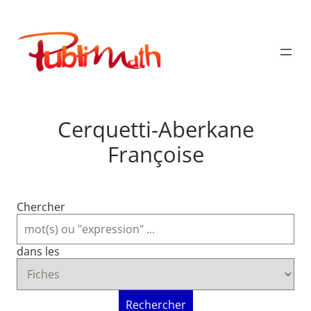
Aller
au
Publimath
contenu
Cerquetti-Aberkane
Françoise
Chercher
dans les
Rechercher