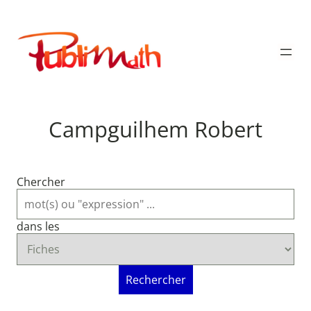
Aller
au
Publimath
contenu
Campguilhem Robert
Chercher
dans les
Rechercher