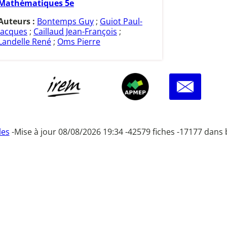
Mathématiques 5e
Auteurs :
Bontemps Guy
;
Guiot Paul-
Jacques
;
Caillaud Jean-François
;
Landelle René
;
Oms Pierre
les
-
Mise à jour 08/08/2026 19:34 -
42579 fiches -
17177 dans 