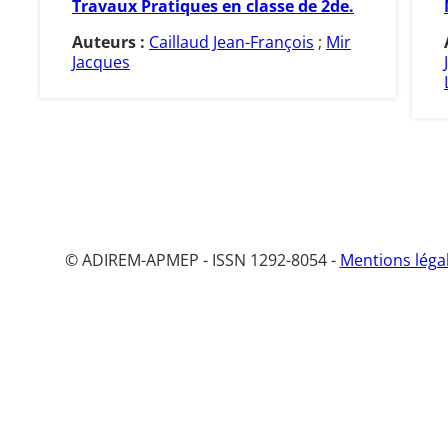
Travaux Pratiques en classe de 2de.
Auteurs :
Caillaud Jean-François
;
Mir
Jacques
© ADIREM-APMEP - ISSN 1292-8054 -
Mentions léga