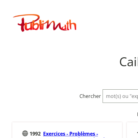
Aller
au
Publimath
contenu
Cai
Chercher
1992
Exercices - Problèmes -