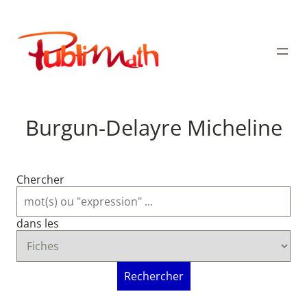
Aller
au
Publimath
contenu
Burgun-Delayre Micheline
Chercher
dans les
Rechercher