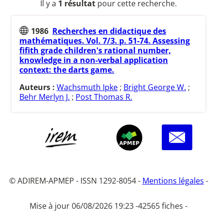
Il y a
1 résultat
pour cette recherche.
1986
Recherches en didactique des
mathématiques. Vol. 7/3. p. 51-74. Assessing
fifith grade children's rational number,
knowledge in a non-verbal application
context: the darts game.
Auteurs :
Wachsmuth Ipke
;
Bright George W.
;
Behr Merlyn J.
;
Post Thomas R.
© ADIREM-APMEP - ISSN 1292-8054 -
Mentions légales
-
Mise à jour 06/08/2026 19:23 -
42565 fiches -