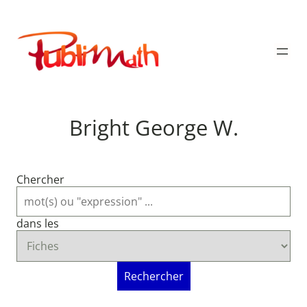
Aller
au
Publimath
contenu
Bright George W.
Chercher
dans les
Rechercher