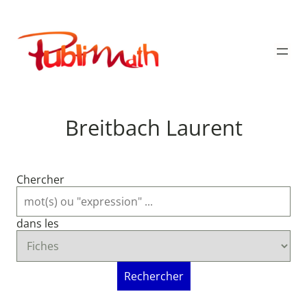
Aller
au
Publimath
contenu
Breitbach Laurent
Chercher
dans les
Rechercher