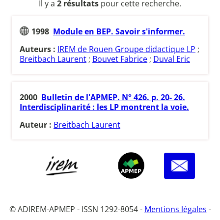
Il y a
2 résultats
pour cette recherche.
1998
Module en BEP. Savoir s'informer.
Auteurs :
IREM de Rouen Groupe didactique LP
;
Breitbach Laurent
;
Bouvet Fabrice
;
Duval Eric
2000
Bulletin de l'APMEP. N° 426. p. 20- 26.
Interdisciplinarité : les LP montrent la voie.
Auteur :
Breitbach Laurent
© ADIREM-APMEP - ISSN 1292-8054 -
Mentions légales
-