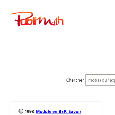
Aller
au
Publimath
contenu
Chercher
1998
Module en BEP. Savoir