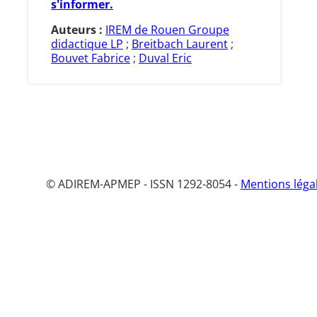
s'informer.
Auteurs :
IREM de Rouen Groupe
didactique LP
;
Breitbach Laurent
;
Bouvet Fabrice
;
Duval Eric
© ADIREM-APMEP - ISSN 1292-8054 -
Mentions léga