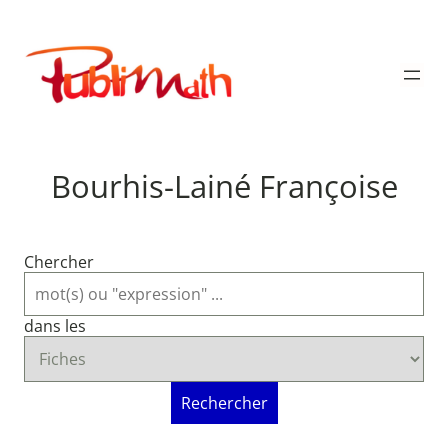
Aller
au
Publimath
contenu
Bourhis-Lainé Françoise
Chercher
dans les
Rechercher